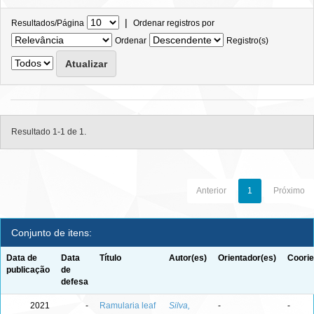
|
Resultados/Página
Ordenar registros por
Ordenar
Registro(s)
Resultado 1-1 de 1.
Anterior
1
Próximo
Conjunto de itens:
Data de
Data
Título
Autor(es)
Orientador(es)
Coorie
publicação
de
defesa
2021
-
Ramularia leaf
Silva,
-
-