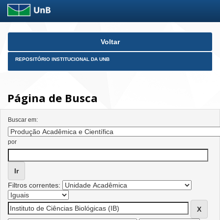
Skip
Voltar
navigation
REPOSITÓRIO INSTITUCIONAL DA UNB
Página de Busca
Buscar em:
por
Filtros correntes: