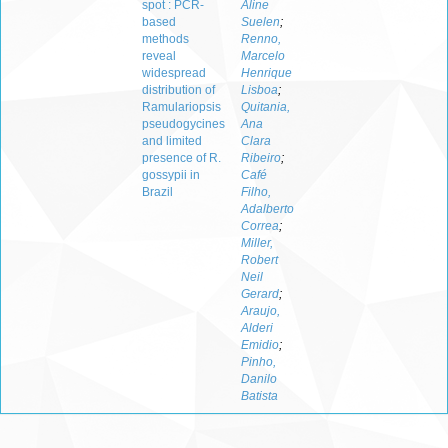
spot : PCR-
Aline
based
Suelen
;
methods
Renno,
reveal
Marcelo
widespread
Henrique
distribution of
Lisboa
;
Ramulariopsis
Quitania,
pseudogycines
Ana
and limited
Clara
presence of R.
Ribeiro
;
gossypii in
Café
Brazil
Filho,
Adalberto
Correa
;
Miller,
Robert
Neil
Gerard
;
Araujo,
Alderi
Emidio
;
Pinho,
Danilo
Batista