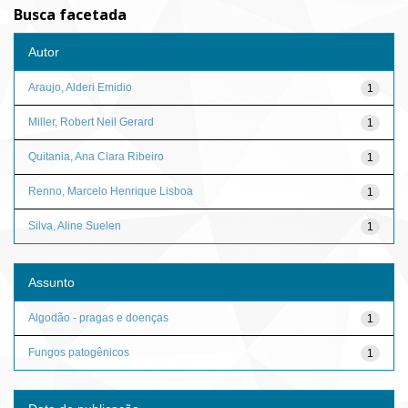
Busca facetada
Autor
Araujo, Alderi Emidio
1
Miller, Robert Neil Gerard
1
Quitania, Ana Clara Ribeiro
1
Renno, Marcelo Henrique Lisboa
1
Silva, Aline Suelen
1
Assunto
Algodão - pragas e doenças
1
Fungos patogênicos
1