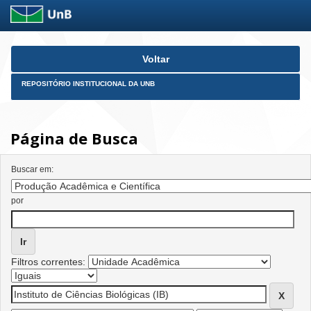
Skip
Voltar
navigation
REPOSITÓRIO INSTITUCIONAL DA UNB
Página de Busca
Buscar em:
por
Filtros correntes: