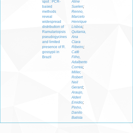
spot : PCR-
Aline
based
Suelen
;
methods
Renno,
reveal
Marcelo
widespread
Henrique
distribution of
Lisboa
;
Ramulariopsis
Quitania,
pseudogycines
Ana
and limited
Clara
presence of R.
Ribeiro
;
gossypii in
Café
Brazil
Filho,
Adalberto
Correa
;
Miller,
Robert
Neil
Gerard
;
Araujo,
Alderi
Emidio
;
Pinho,
Danilo
Batista