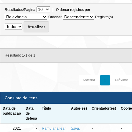
|
Resultados/Página
Ordenar registros por
Ordenar
Registro(s)
Resultado 1-1 de 1.
Anterior
1
Próximo
Conjunto de itens:
Data de
Data
Título
Autor(es)
Orientador(es)
Coorie
publicação
de
defesa
2021
-
Ramularia leaf
Silva,
-
-