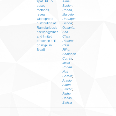
spot : PCR-
Aline
based
Suelen
;
methods
Renno,
reveal
Marcelo
widespread
Henrique
distribution of
Lisboa
;
Ramulariopsis
Quitania,
pseudogycines
Ana
and limited
Clara
presence of R.
Ribeiro
;
gossypii in
Café
Brazil
Filho,
Adalberto
Correa
;
Miller,
Robert
Neil
Gerard
;
Araujo,
Alderi
Emidio
;
Pinho,
Danilo
Batista