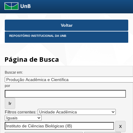
Skip
Voltar
navigation
REPOSITÓRIO INSTITUCIONAL DA UNB
Página de Busca
Buscar em:
por
Filtros correntes: