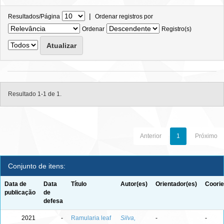
|
Resultados/Página
Ordenar registros por
Ordenar
Registro(s)
Resultado 1-1 de 1.
Anterior
1
Próximo
Conjunto de itens:
Data de
Data
Título
Autor(es)
Orientador(es)
Coorie
publicação
de
defesa
2021
-
Ramularia leaf
Silva,
-
-