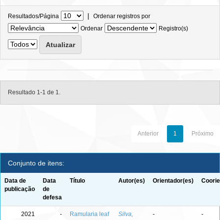
|
Resultados/Página
Ordenar registros por
Ordenar
Registro(s)
Resultado 1-1 de 1.
Anterior
1
Próximo
Conjunto de itens:
Data de
Data
Título
Autor(es)
Orientador(es)
Coorie
publicação
de
defesa
2021
-
Ramularia leaf
Silva,
-
-