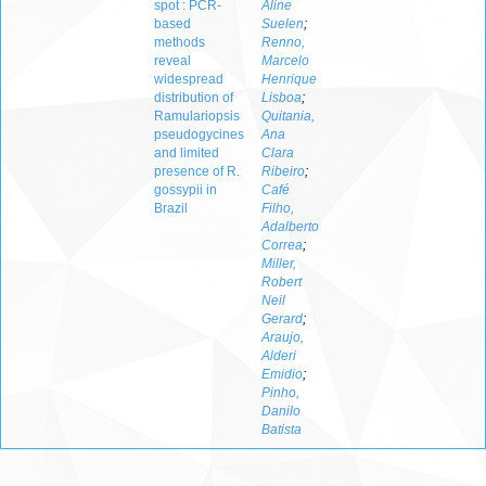
spot : PCR-
Aline
based
Suelen
;
methods
Renno,
reveal
Marcelo
widespread
Henrique
distribution of
Lisboa
;
Ramulariopsis
Quitania,
pseudogycines
Ana
and limited
Clara
presence of R.
Ribeiro
;
gossypii in
Café
Brazil
Filho,
Adalberto
Correa
;
Miller,
Robert
Neil
Gerard
;
Araujo,
Alderi
Emidio
;
Pinho,
Danilo
Batista