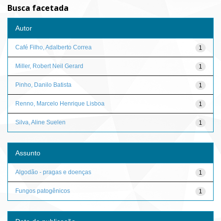
Busca facetada
Autor
Café Filho, Adalberto Correa
1
Miller, Robert Neil Gerard
1
Pinho, Danilo Batista
1
Renno, Marcelo Henrique Lisboa
1
Silva, Aline Suelen
1
Assunto
Algodão - pragas e doenças
1
Fungos patogênicos
1