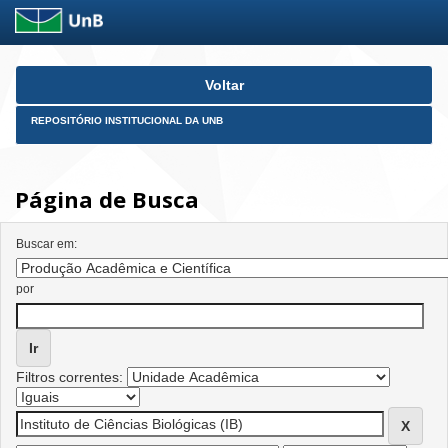
Skip
Voltar
navigation
REPOSITÓRIO INSTITUCIONAL DA UNB
Página de Busca
Buscar em:
por
Filtros correntes: