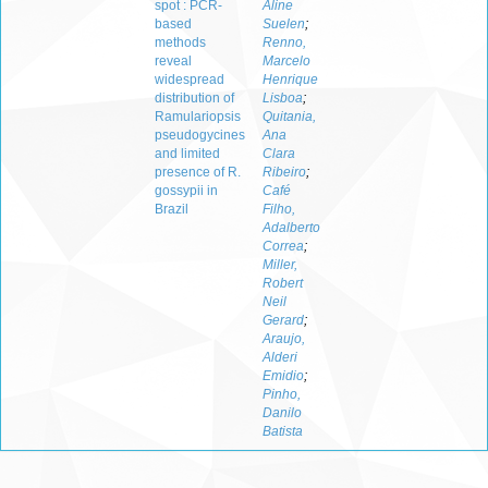
spot : PCR-
Aline
based
Suelen
;
methods
Renno,
reveal
Marcelo
widespread
Henrique
distribution of
Lisboa
;
Ramulariopsis
Quitania,
pseudogycines
Ana
and limited
Clara
presence of R.
Ribeiro
;
gossypii in
Café
Brazil
Filho,
Adalberto
Correa
;
Miller,
Robert
Neil
Gerard
;
Araujo,
Alderi
Emidio
;
Pinho,
Danilo
Batista