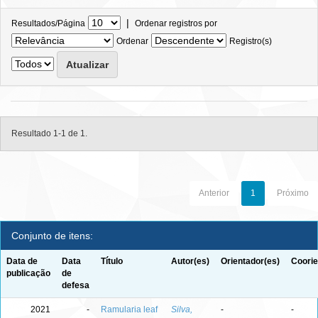
|
Resultados/Página
Ordenar registros por
Ordenar
Registro(s)
Resultado 1-1 de 1.
Anterior
1
Próximo
Conjunto de itens:
Data de
Data
Título
Autor(es)
Orientador(es)
Coorie
publicação
de
defesa
2021
-
Ramularia leaf
Silva,
-
-