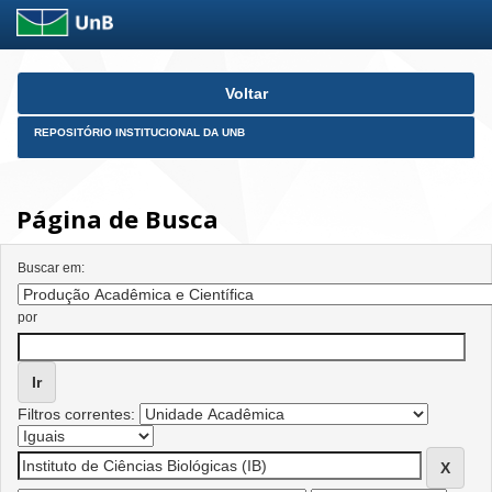
Skip
Voltar
navigation
REPOSITÓRIO INSTITUCIONAL DA UNB
Página de Busca
Buscar em:
por
Filtros correntes: