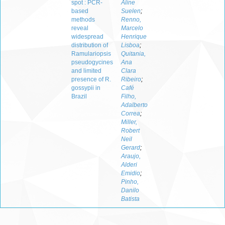
spot : PCR-
Aline
based
Suelen
;
methods
Renno,
reveal
Marcelo
widespread
Henrique
distribution of
Lisboa
;
Ramulariopsis
Quitania,
pseudogycines
Ana
and limited
Clara
presence of R.
Ribeiro
;
gossypii in
Café
Brazil
Filho,
Adalberto
Correa
;
Miller,
Robert
Neil
Gerard
;
Araujo,
Alderi
Emidio
;
Pinho,
Danilo
Batista