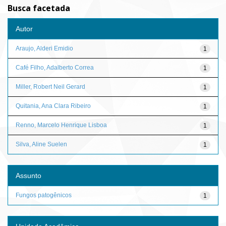
Busca facetada
Autor
Araujo, Alderi Emidio
1
Café Filho, Adalberto Correa
1
Miller, Robert Neil Gerard
1
Quitania, Ana Clara Ribeiro
1
Renno, Marcelo Henrique Lisboa
1
Silva, Aline Suelen
1
Assunto
Fungos patogênicos
1