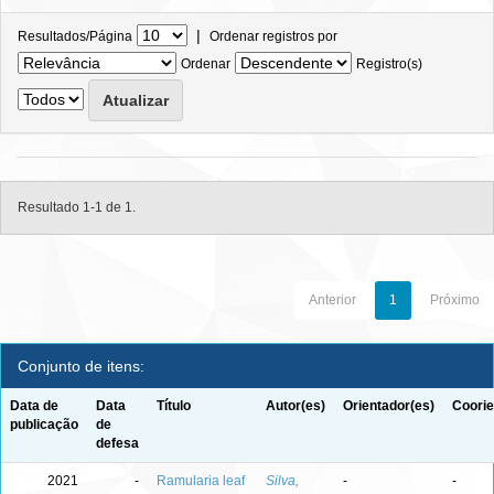
|
Resultados/Página
Ordenar registros por
Ordenar
Registro(s)
Resultado 1-1 de 1.
Anterior
1
Próximo
Conjunto de itens:
Data de
Data
Título
Autor(es)
Orientador(es)
Coorie
publicação
de
defesa
2021
-
Ramularia leaf
Silva,
-
-