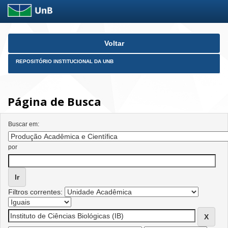
Skip
Voltar
navigation
REPOSITÓRIO INSTITUCIONAL DA UNB
Página de Busca
Buscar em:
por
Filtros correntes: