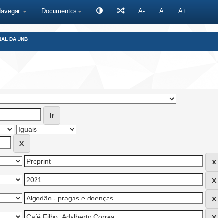
Navegar
Documentos
A-
A
A+
NAL DA UNB