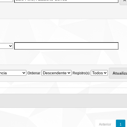
Ordenar
Registro(s)
Anterior
1