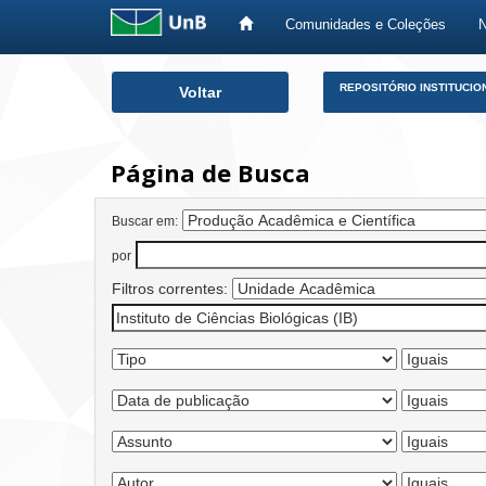
Comunidades e Coleções
Skip
REPOSITÓRIO INSTITUCIO
Voltar
navigation
Página de Busca
Buscar em:
por
Filtros correntes: