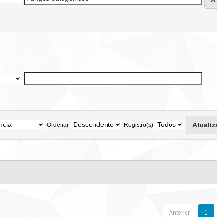
Ordenar
Registro(s)
Anterior
1