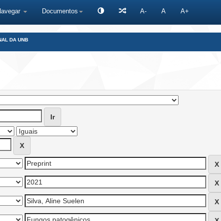
Navegar
Documentos
A-
A
A+
NAL DA UNB