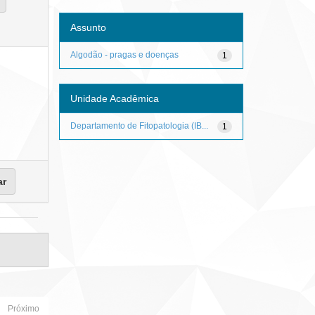
Assunto
Algodão - pragas e doenças
1
Unidade Acadêmica
Departamento de Fitopatologia (IB...
1
Próximo