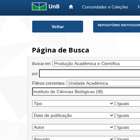
Comunidades e Coleções
Skip
REPOSITÓRIO INSTITUCIO
Voltar
navigation
Página de Busca
Buscar em:
por
Filtros correntes: