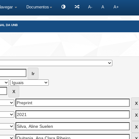
Navegar
Documentos
A-
A
A+
NAL DA UNB