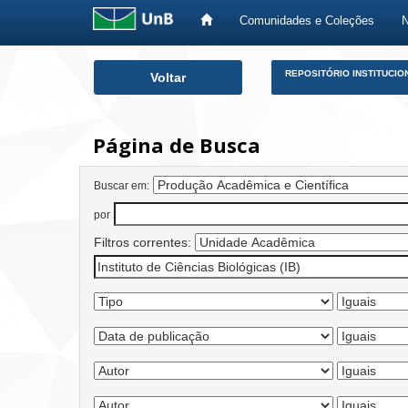
Comunidades e Coleções
Skip
REPOSITÓRIO INSTITUCIO
Voltar
navigation
Página de Busca
Buscar em:
por
Filtros correntes: