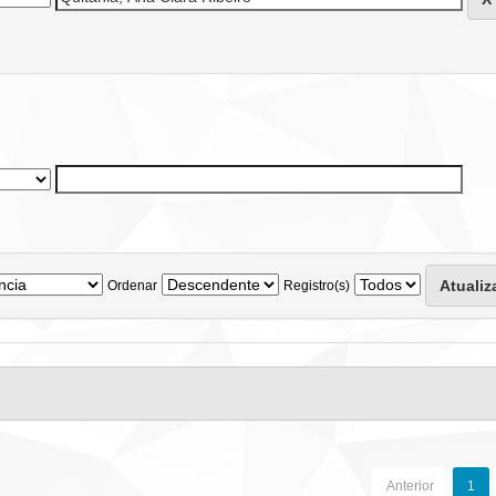
Ordenar
Registro(s)
Anterior
1