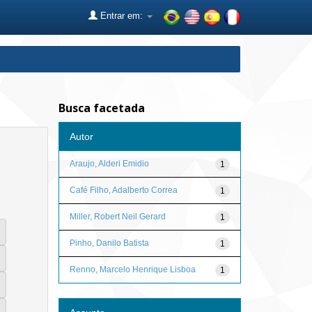
Entrar em:
Busca facetada
Autor
Araujo, Alderi Emidio
1
Café Filho, Adalberto Correa
1
Miller, Robert Neil Gerard
1
Pinho, Danilo Batista
1
Renno, Marcelo Henrique Lisboa
1