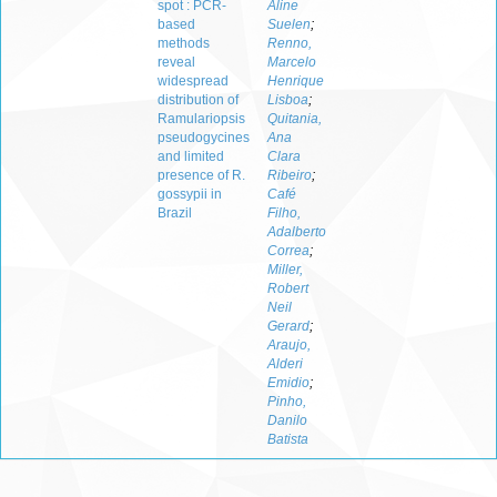
spot : PCR-
Aline
based
Suelen
;
methods
Renno,
reveal
Marcelo
widespread
Henrique
distribution of
Lisboa
;
Ramulariopsis
Quitania,
pseudogycines
Ana
and limited
Clara
presence of R.
Ribeiro
;
gossypii in
Café
Brazil
Filho,
Adalberto
Correa
;
Miller,
Robert
Neil
Gerard
;
Araujo,
Alderi
Emidio
;
Pinho,
Danilo
Batista