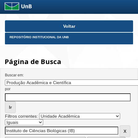
Skip
Voltar
navigation
REPOSITÓRIO INSTITUCIONAL DA UNB
Página de Busca
Buscar em:
por
Filtros correntes: