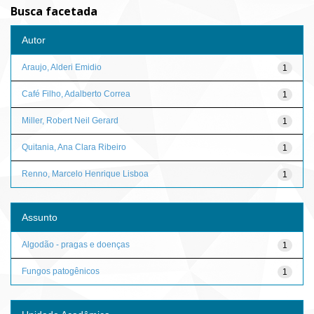
Busca facetada
Autor
Araujo, Alderi Emidio
1
Café Filho, Adalberto Correa
1
Miller, Robert Neil Gerard
1
Quitania, Ana Clara Ribeiro
1
Renno, Marcelo Henrique Lisboa
1
Assunto
Algodão - pragas e doenças
1
Fungos patogênicos
1