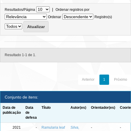
|
Resultados/Página
Ordenar registros por
Ordenar
Registro(s)
Resultado 1-1 de 1.
Anterior
1
Próximo
Conjunto de itens:
Data de
Data
Título
Autor(es)
Orientador(es)
Coorie
publicação
de
defesa
2021
-
Ramularia leaf
Silva,
-
-