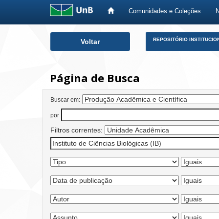
Comunidades e Coleções
Skip
REPOSITÓRIO INSTITUCIO
Voltar
navigation
Página de Busca
Buscar em:
por
Filtros correntes: