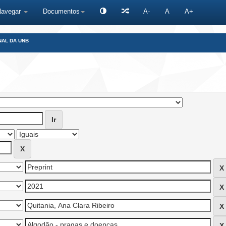
Navegar
Documentos
A-
A
A+
NAL DA UNB