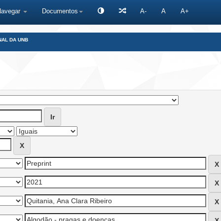
Navegar
Documentos
A-
A
A+
NAL DA UNB