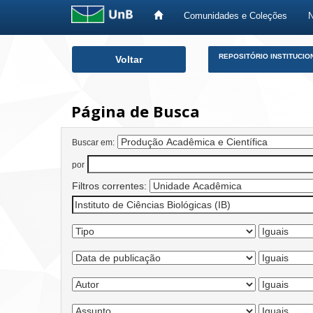
Comunidades e Coleções
Skip
REPOSITÓRIO INSTITUCIO
Voltar
navigation
Página de Busca
Buscar em:
por
Filtros correntes: