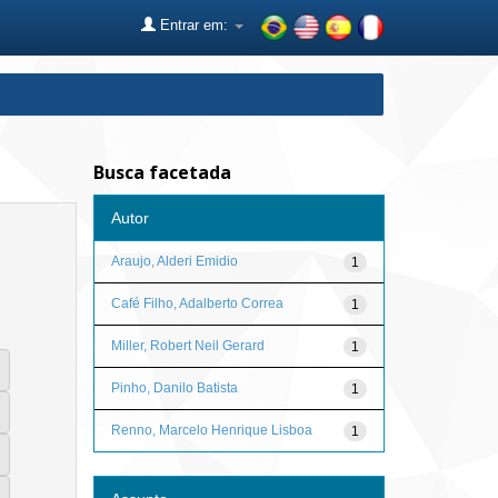
Entrar em:
Busca facetada
Autor
Araujo, Alderi Emidio
1
Café Filho, Adalberto Correa
1
Miller, Robert Neil Gerard
1
Pinho, Danilo Batista
1
Renno, Marcelo Henrique Lisboa
1