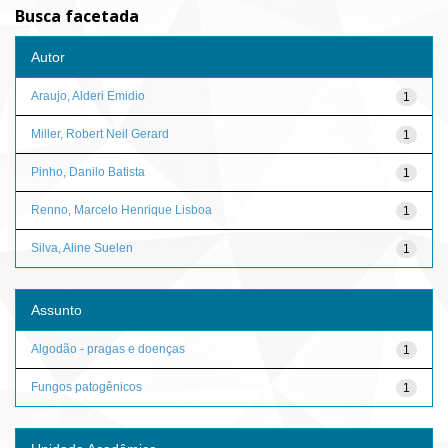
Busca facetada
Autor
Araujo, Alderi Emidio
1
Miller, Robert Neil Gerard
1
Pinho, Danilo Batista
1
Renno, Marcelo Henrique Lisboa
1
Silva, Aline Suelen
1
Assunto
Algodão - pragas e doenças
1
Fungos patogênicos
1