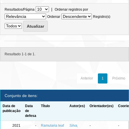
|
Resultados/Página
Ordenar registros por
Ordenar
Registro(s)
Resultado 1-1 de 1.
Anterior
1
Próximo
Conjunto de itens:
Data de
Data
Título
Autor(es)
Orientador(es)
Coorie
publicação
de
defesa
2021
-
Ramularia leaf
Silva,
-
-