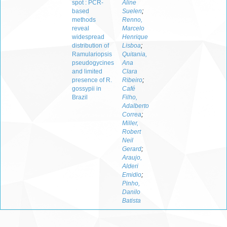
spot : PCR-
Aline
based
Suelen
;
methods
Renno,
reveal
Marcelo
widespread
Henrique
distribution of
Lisboa
;
Ramulariopsis
Quitania,
pseudogycines
Ana
and limited
Clara
presence of R.
Ribeiro
;
gossypii in
Café
Brazil
Filho,
Adalberto
Correa
;
Miller,
Robert
Neil
Gerard
;
Araujo,
Alderi
Emidio
;
Pinho,
Danilo
Batista