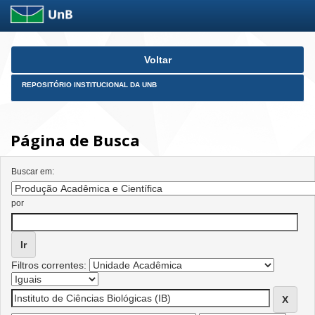
Skip
Voltar
navigation
REPOSITÓRIO INSTITUCIONAL DA UNB
Página de Busca
Buscar em:
por
Filtros correntes: