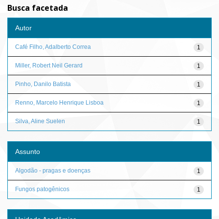
Busca facetada
Autor
Café Filho, Adalberto Correa
1
Miller, Robert Neil Gerard
1
Pinho, Danilo Batista
1
Renno, Marcelo Henrique Lisboa
1
Silva, Aline Suelen
1
Assunto
Algodão - pragas e doenças
1
Fungos patogênicos
1