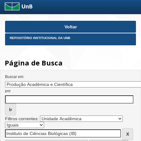
Skip
Voltar
navigation
REPOSITÓRIO INSTITUCIONAL DA UNB
Página de Busca
Buscar em:
por
Filtros correntes: