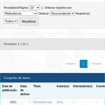
|
Resultados/Página
Ordenar registros por
Ordenar
Registro(s)
Resultado 1-1 de 1.
Anterior
1
Próximo
Conjunto de itens:
Data de
Data
Título
Autor(es)
Orientador(es)
Coorie
publicação
de
defesa
2021
-
Ramularia leaf
Silva,
-
-