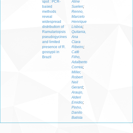
spot : PCR-
Aline
based
Suelen
;
methods
Renno,
reveal
Marcelo
widespread
Henrique
distribution of
Lisboa
;
Ramulariopsis
Quitania,
pseudogycines
Ana
and limited
Clara
presence of R.
Ribeiro
;
gossypii in
Café
Brazil
Filho,
Adalberto
Correa
;
Miller,
Robert
Neil
Gerard
;
Araujo,
Alderi
Emidio
;
Pinho,
Danilo
Batista