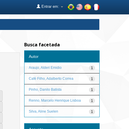
Entrar em:
Busca facetada
Autor
Araujo, Alderi Emidio
1
Café Filho, Adalberto Correa
1
Pinho, Danilo Batista
1
Renno, Marcelo Henrique Lisboa
1
Silva, Aline Suelen
1