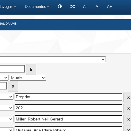
Navegar
Documentos
A-
A
A+
NAL DA UNB