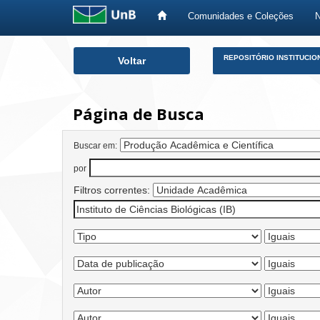
Comunidades e Coleções
Skip
REPOSITÓRIO INSTITUCIO
Voltar
navigation
Página de Busca
Buscar em:
por
Filtros correntes: