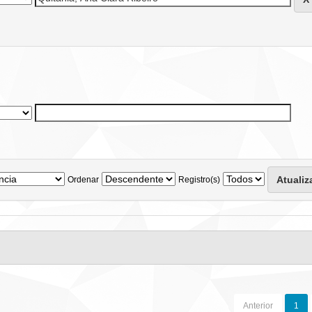
Ordenar
Registro(s)
Anterior
1