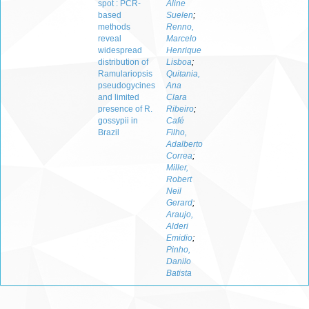
spot : PCR-
Aline
based
Suelen
;
methods
Renno,
reveal
Marcelo
widespread
Henrique
distribution of
Lisboa
;
Ramulariopsis
Quitania,
pseudogycines
Ana
and limited
Clara
presence of R.
Ribeiro
;
gossypii in
Café
Brazil
Filho,
Adalberto
Correa
;
Miller,
Robert
Neil
Gerard
;
Araujo,
Alderi
Emidio
;
Pinho,
Danilo
Batista