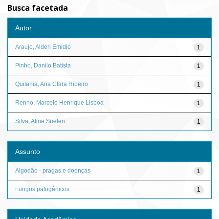
Busca facetada
Autor
Araujo, Alderi Emidio
1
Pinho, Danilo Batista
1
Quitania, Ana Clara Ribeiro
1
Renno, Marcelo Henrique Lisboa
1
Silva, Aline Suelen
1
Assunto
Algodão - pragas e doenças
1
Fungos patogênicos
1