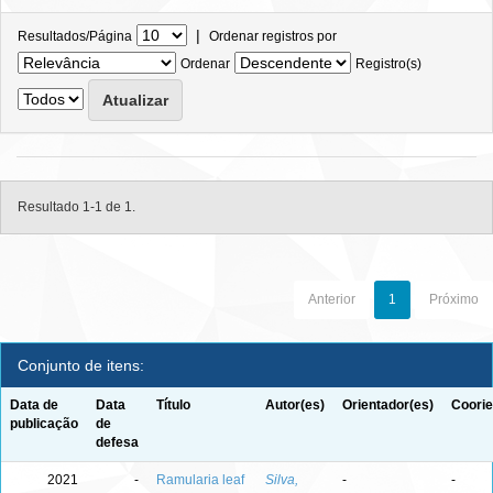
|
Resultados/Página
Ordenar registros por
Ordenar
Registro(s)
Resultado 1-1 de 1.
Anterior
1
Próximo
Conjunto de itens:
Data de
Data
Título
Autor(es)
Orientador(es)
Coorie
publicação
de
defesa
2021
-
Ramularia leaf
Silva,
-
-