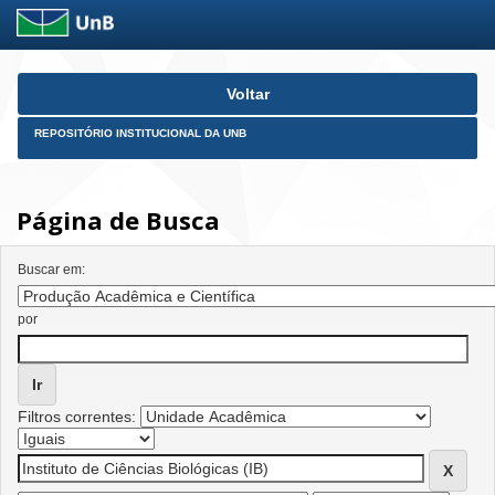
Skip
Voltar
navigation
REPOSITÓRIO INSTITUCIONAL DA UNB
Página de Busca
Buscar em:
por
Filtros correntes: