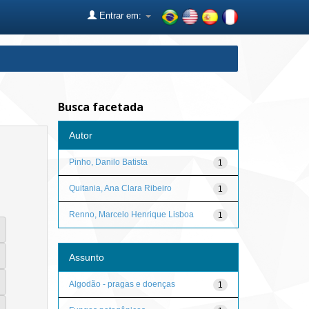
Entrar em:
Busca facetada
Autor
Pinho, Danilo Batista
1
Quitania, Ana Clara Ribeiro
1
Renno, Marcelo Henrique Lisboa
1
Assunto
Algodão - pragas e doenças
1