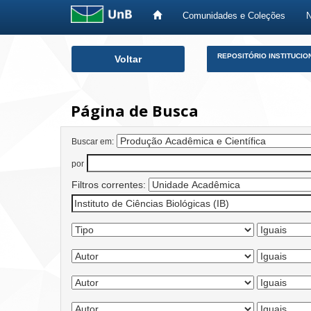
Comunidades e Coleções
Skip
REPOSITÓRIO INSTITUCIO
Voltar
navigation
Página de Busca
Buscar em:
por
Filtros correntes: