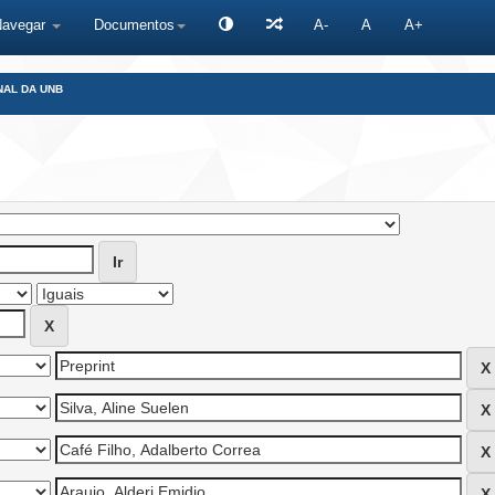
Navegar
Documentos
A-
A
A+
NAL DA UNB