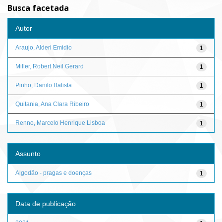
Busca facetada
Autor
Araujo, Alderi Emidio
1
Miller, Robert Neil Gerard
1
Pinho, Danilo Batista
1
Quitania, Ana Clara Ribeiro
1
Renno, Marcelo Henrique Lisboa
1
Assunto
Algodão - pragas e doenças
1
Data de publicação