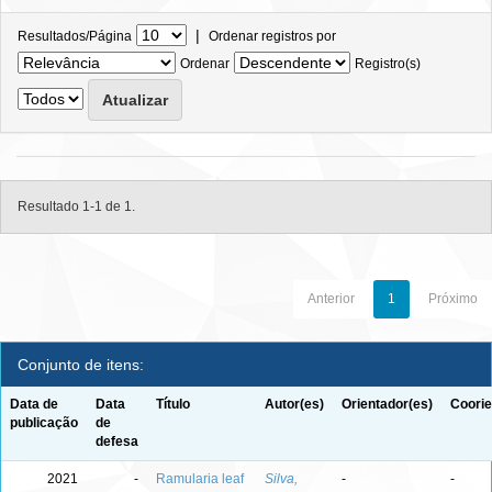
|
Resultados/Página
Ordenar registros por
Ordenar
Registro(s)
Resultado 1-1 de 1.
Anterior
1
Próximo
Conjunto de itens:
Data de
Data
Título
Autor(es)
Orientador(es)
Coorie
publicação
de
defesa
2021
-
Ramularia leaf
Silva,
-
-