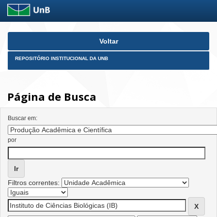
Skip
Voltar
navigation
REPOSITÓRIO INSTITUCIONAL DA UNB
Página de Busca
Buscar em:
por
Filtros correntes: