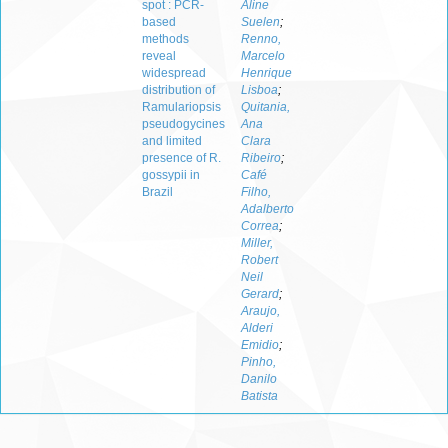
spot : PCR-
Aline
based
Suelen
;
methods
Renno,
reveal
Marcelo
widespread
Henrique
distribution of
Lisboa
;
Ramulariopsis
Quitania,
pseudogycines
Ana
and limited
Clara
presence of R.
Ribeiro
;
gossypii in
Café
Brazil
Filho,
Adalberto
Correa
;
Miller,
Robert
Neil
Gerard
;
Araujo,
Alderi
Emidio
;
Pinho,
Danilo
Batista