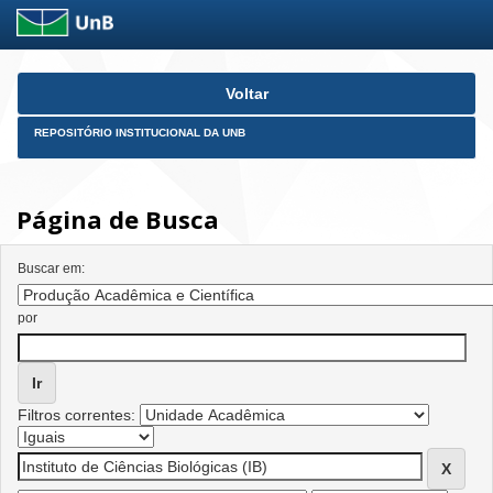
Skip
Voltar
navigation
REPOSITÓRIO INSTITUCIONAL DA UNB
Página de Busca
Buscar em:
por
Filtros correntes: