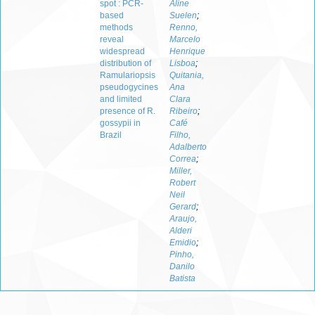
spot : PCR-
Aline
based
Suelen
;
methods
Renno,
reveal
Marcelo
widespread
Henrique
distribution of
Lisboa
;
Ramulariopsis
Quitania,
pseudogycines
Ana
and limited
Clara
presence of R.
Ribeiro
;
gossypii in
Café
Brazil
Filho,
Adalberto
Correa
;
Miller,
Robert
Neil
Gerard
;
Araujo,
Alderi
Emidio
;
Pinho,
Danilo
Batista