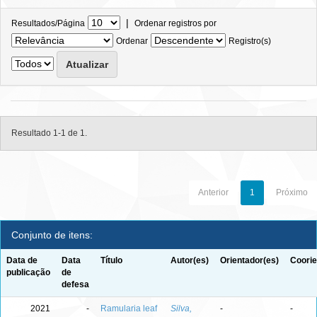
|
Resultados/Página
Ordenar registros por
Ordenar
Registro(s)
Resultado 1-1 de 1.
Anterior
1
Próximo
Conjunto de itens:
Data de
Data
Título
Autor(es)
Orientador(es)
Coorie
publicação
de
defesa
2021
-
Ramularia leaf
Silva,
-
-