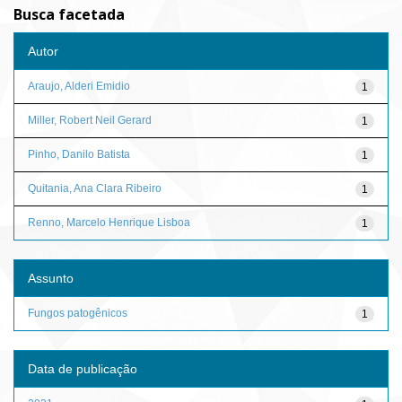
Busca facetada
Autor
Araujo, Alderi Emidio
1
Miller, Robert Neil Gerard
1
Pinho, Danilo Batista
1
Quitania, Ana Clara Ribeiro
1
Renno, Marcelo Henrique Lisboa
1
Assunto
Fungos patogênicos
1
Data de publicação