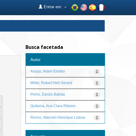
Entrar em:
Busca facetada
Autor
Araujo, Alderi Emidio
1
Miller, Robert Neil Gerard
1
Pinho, Danilo Batista
1
Quitania, Ana Clara Ribeiro
1
Renno, Marcelo Henrique Lisboa
1