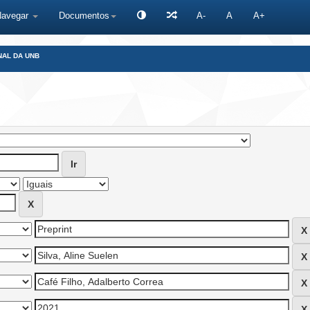
Navegar
Documentos
A-
A
A+
NAL DA UNB