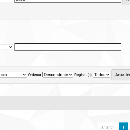
Ordenar
Registro(s)
Anterior
1