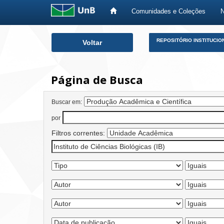
Comunidades e Coleções
Skip
REPOSITÓRIO INSTITUCIO
Voltar
navigation
Página de Busca
Buscar em:
por
Filtros correntes: