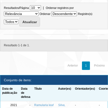
|
Resultados/Página
Ordenar registros por
Ordenar
Registro(s)
Resultado 1-1 de 1.
Anterior
1
Próximo
Conjunto de itens:
Data de
Data
Título
Autor(es)
Orientador(es)
Coorie
publicação
de
defesa
2021
-
Ramularia leaf
Silva,
-
-