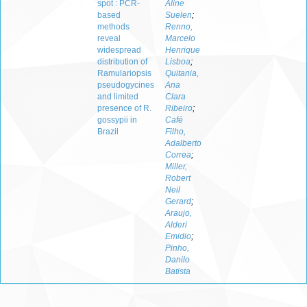
spot : PCR-
Aline
based
Suelen
;
methods
Renno,
reveal
Marcelo
widespread
Henrique
distribution of
Lisboa
;
Ramulariopsis
Quitania,
pseudogycines
Ana
and limited
Clara
presence of R.
Ribeiro
;
gossypii in
Café
Brazil
Filho,
Adalberto
Correa
;
Miller,
Robert
Neil
Gerard
;
Araujo,
Alderi
Emidio
;
Pinho,
Danilo
Batista