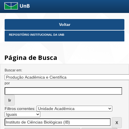
Skip
Voltar
navigation
REPOSITÓRIO INSTITUCIONAL DA UNB
Página de Busca
Buscar em:
por
Filtros correntes: