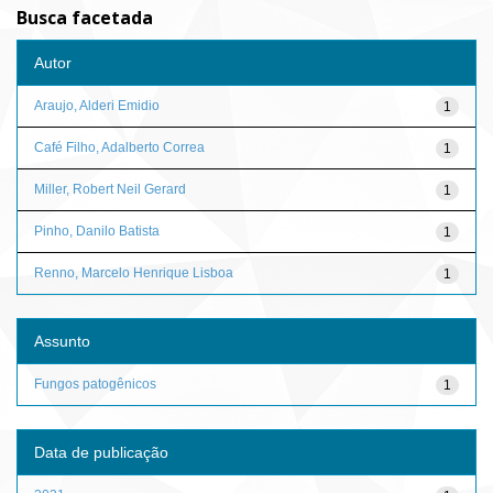
Busca facetada
Autor
Araujo, Alderi Emidio
1
Café Filho, Adalberto Correa
1
Miller, Robert Neil Gerard
1
Pinho, Danilo Batista
1
Renno, Marcelo Henrique Lisboa
1
Assunto
Fungos patogênicos
1
Data de publicação