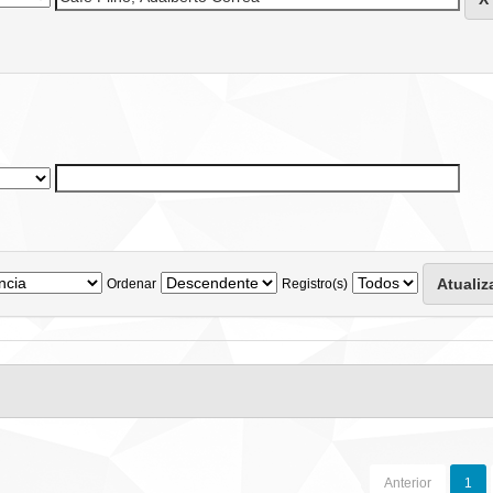
Ordenar
Registro(s)
Anterior
1