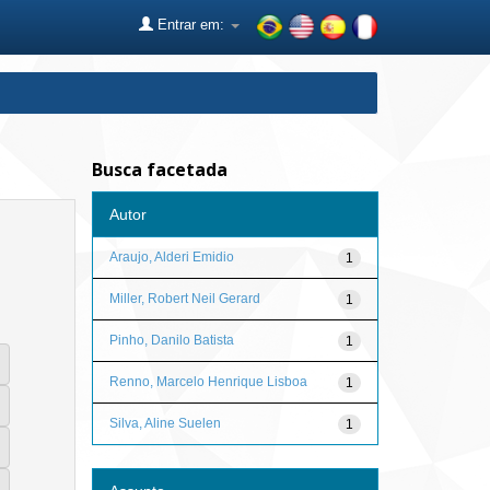
Entrar em:
Busca facetada
Autor
Araujo, Alderi Emidio
1
Miller, Robert Neil Gerard
1
Pinho, Danilo Batista
1
Renno, Marcelo Henrique Lisboa
1
Silva, Aline Suelen
1