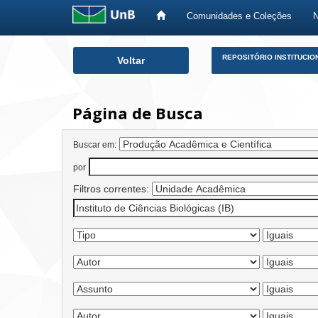
Comunidades e Coleções
Skip
REPOSITÓRIO INSTITUCIO
Voltar
navigation
Página de Busca
Buscar em:
por
Filtros correntes: