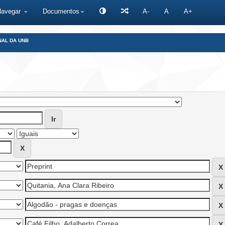
Navegar
Documentos
A-
A
A+
NAL DA UNB