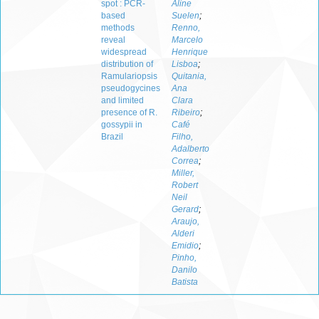
spot : PCR-
Aline
based
Suelen
;
methods
Renno,
reveal
Marcelo
widespread
Henrique
distribution of
Lisboa
;
Ramulariopsis
Quitania,
pseudogycines
Ana
and limited
Clara
presence of R.
Ribeiro
;
gossypii in
Café
Brazil
Filho,
Adalberto
Correa
;
Miller,
Robert
Neil
Gerard
;
Araujo,
Alderi
Emidio
;
Pinho,
Danilo
Batista