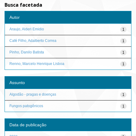
Busca facetada
Autor
Araujo, Alderi Emidio
1
Café Filho, Adalberto Correa
1
Pinho, Danilo Batista
1
Renno, Marcelo Henrique Lisboa
1
Assunto
Algodão - pragas e doenças
1
Fungos patogênicos
1
Data de publicação