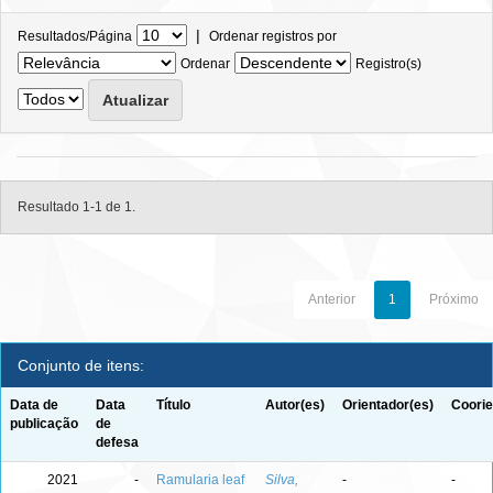
|
Resultados/Página
Ordenar registros por
Ordenar
Registro(s)
Resultado 1-1 de 1.
Anterior
1
Próximo
Conjunto de itens:
Data de
Data
Título
Autor(es)
Orientador(es)
Coorie
publicação
de
defesa
2021
-
Ramularia leaf
Silva,
-
-