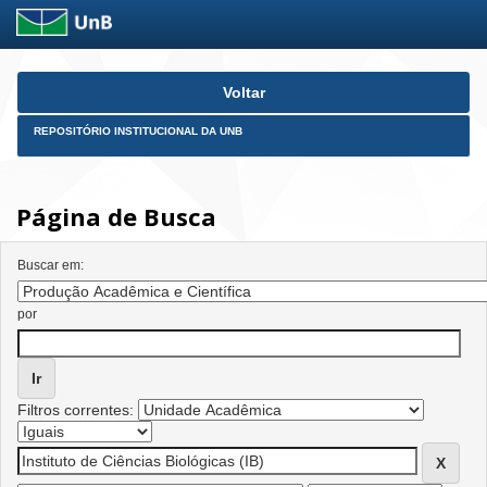
Skip
Voltar
navigation
REPOSITÓRIO INSTITUCIONAL DA UNB
Página de Busca
Buscar em:
por
Filtros correntes: