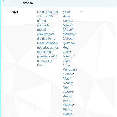
defesa
2021
-
Ramularia leaf
Silva,
-
-
spot : PCR-
Aline
based
Suelen
;
methods
Renno,
reveal
Marcelo
widespread
Henrique
distribution of
Lisboa
;
Ramulariopsis
Quitania,
pseudogycines
Ana
and limited
Clara
presence of R.
Ribeiro
;
gossypii in
Café
Brazil
Filho,
Adalberto
Correa
;
Miller,
Robert
Neil
Gerard
;
Araujo,
Alderi
Emidio
;
Pinho,
Danilo