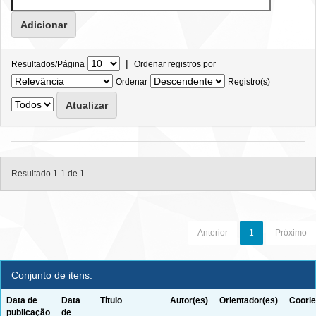
|
Resultados/Página
Ordenar registros por
Ordenar
Registro(s)
Resultado 1-1 de 1.
Anterior
1
Próximo
Conjunto de itens:
Data de
Data
Título
Autor(es)
Orientador(es)
Coorie
publicação
de