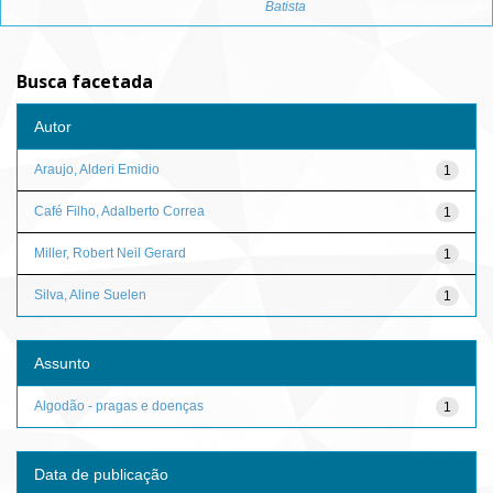
Batista
Busca facetada
Autor
Araujo, Alderi Emidio
1
Café Filho, Adalberto Correa
1
Miller, Robert Neil Gerard
1
Silva, Aline Suelen
1
Assunto
Algodão - pragas e doenças
1
Data de publicação