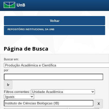
Skip
Voltar
navigation
REPOSITÓRIO INSTITUCIONAL DA UNB
Página de Busca
Buscar em:
por
Filtros correntes: