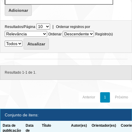
|
Resultados/Página
Ordenar registros por
Ordenar
Registro(s)
Resultado 1-1 de 1.
Anterior
1
Próximo
Conjunto de itens:
Data de
Data
Título
Autor(es)
Orientador(es)
Coorie
publicação
de