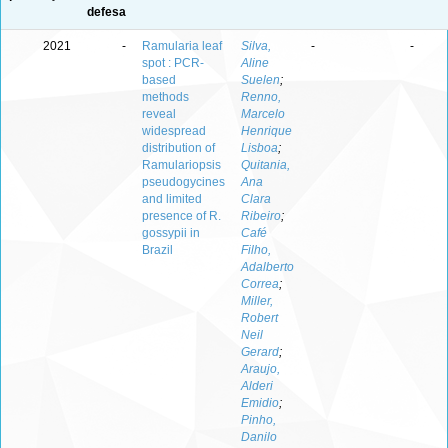
defesa
2021
-
Ramularia leaf
Silva,
-
-
spot : PCR-
Aline
based
Suelen
;
methods
Renno,
reveal
Marcelo
widespread
Henrique
distribution of
Lisboa
;
Ramulariopsis
Quitania,
pseudogycines
Ana
and limited
Clara
presence of R.
Ribeiro
;
gossypii in
Café
Brazil
Filho,
Adalberto
Correa
;
Miller,
Robert
Neil
Gerard
;
Araujo,
Alderi
Emidio
;
Pinho,
Danilo