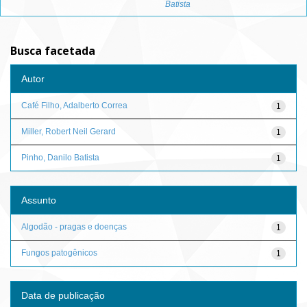
Batista
Busca facetada
Autor
Café Filho, Adalberto Correa
1
Miller, Robert Neil Gerard
1
Pinho, Danilo Batista
1
Assunto
Algodão - pragas e doenças
1
Fungos patogênicos
1
Data de publicação