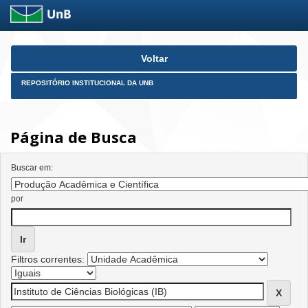
Skip
Voltar
navigation
REPOSITÓRIO INSTITUCIONAL DA UNB
Página de Busca
Buscar em:
por
Filtros correntes: