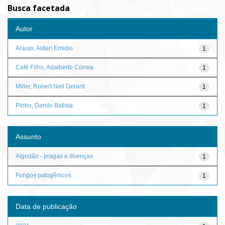
Busca facetada
Autor
Araujo, Alderi Emidio
1
Café Filho, Adalberto Correa
1
Miller, Robert Neil Gerard
1
Pinho, Danilo Batista
1
Assunto
Algodão - pragas e doenças
1
Fungos patogênicos
1
Data de publicação