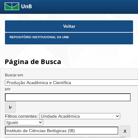
Skip
Voltar
navigation
REPOSITÓRIO INSTITUCIONAL DA UNB
Página de Busca
Buscar em:
por
Filtros correntes: