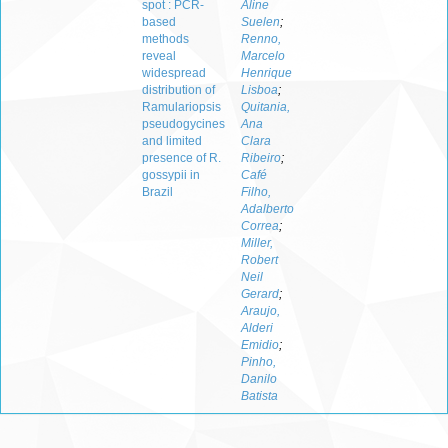
spot : PCR-
Aline
based
Suelen
;
methods
Renno,
reveal
Marcelo
widespread
Henrique
distribution of
Lisboa
;
Ramulariopsis
Quitania,
pseudogycines
Ana
and limited
Clara
presence of R.
Ribeiro
;
gossypii in
Café
Brazil
Filho,
Adalberto
Correa
;
Miller,
Robert
Neil
Gerard
;
Araujo,
Alderi
Emidio
;
Pinho,
Danilo
Batista