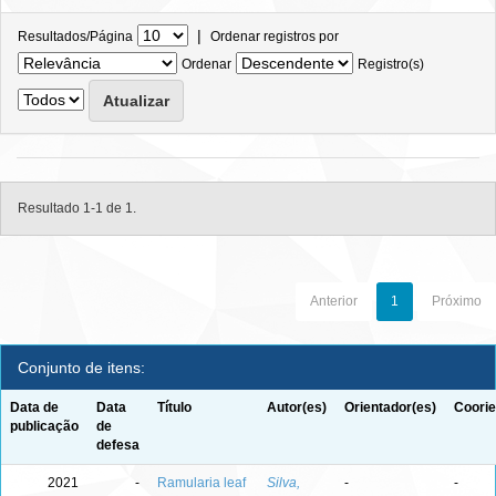
|
Resultados/Página
Ordenar registros por
Ordenar
Registro(s)
Resultado 1-1 de 1.
Anterior
1
Próximo
Conjunto de itens:
Data de
Data
Título
Autor(es)
Orientador(es)
Coorie
publicação
de
defesa
2021
-
Ramularia leaf
Silva,
-
-