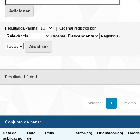
|
Resultados/Página
Ordenar registros por
Ordenar
Registro(s)
Resultado 1-1 de 1.
Anterior
1
Próximo
Conjunto de itens:
Data de
Data
Título
Autor(es)
Orientador(es)
Coorie
publicação
de