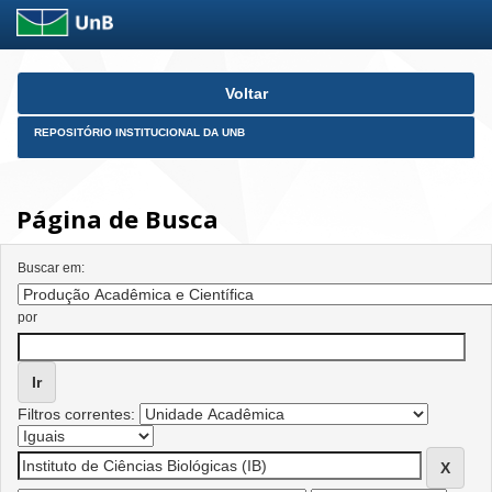
Skip
Voltar
navigation
REPOSITÓRIO INSTITUCIONAL DA UNB
Página de Busca
Buscar em:
por
Filtros correntes: