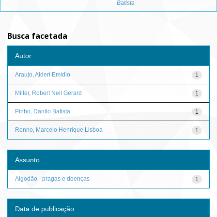
Batista
Busca facetada
Autor
Araujo, Alderi Emidio
1
Miller, Robert Neil Gerard
1
Pinho, Danilo Batista
1
Renno, Marcelo Henrique Lisboa
1
Assunto
Algodão - pragas e doenças
1
Data de publicação