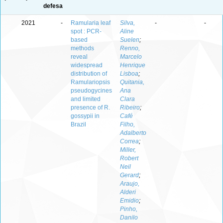
defesa
2021
-
Ramularia leaf
Silva,
-
-
spot : PCR-
Aline
based
Suelen
;
methods
Renno,
reveal
Marcelo
widespread
Henrique
distribution of
Lisboa
;
Ramulariopsis
Quitania,
pseudogycines
Ana
and limited
Clara
presence of R.
Ribeiro
;
gossypii in
Café
Brazil
Filho,
Adalberto
Correa
;
Miller,
Robert
Neil
Gerard
;
Araujo,
Alderi
Emidio
;
Pinho,
Danilo