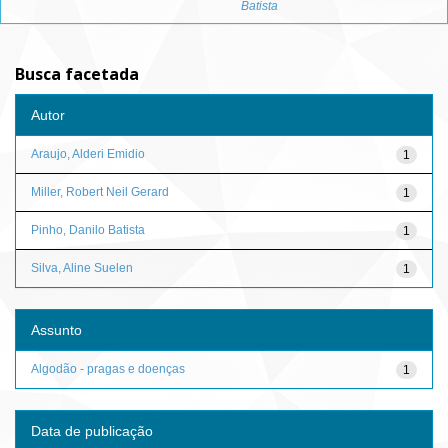
Batista
Busca facetada
Autor
Araujo, Alderi Emidio
1
Miller, Robert Neil Gerard
1
Pinho, Danilo Batista
1
Silva, Aline Suelen
1
Assunto
Algodão - pragas e doenças
1
Data de publicação