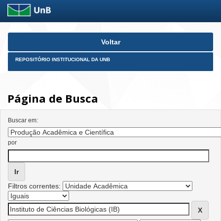
Skip
Voltar
navigation
REPOSITÓRIO INSTITUCIONAL DA UNB
Página de Busca
Buscar em:
por
Filtros correntes: