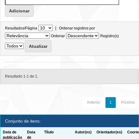
|
Resultados/Página
Ordenar registros por
Ordenar
Registro(s)
Resultado 1-1 de 1.
Anterior
1
Próximo
Conjunto de itens:
Data de
Data
Título
Autor(es)
Orientador(es)
Coorie
publicação
de