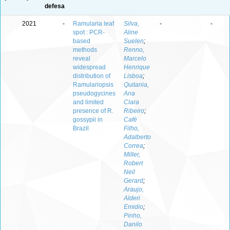
defesa
2021
-
Ramularia leaf
Silva,
-
-
spot : PCR-
Aline
based
Suelen
;
methods
Renno,
reveal
Marcelo
widespread
Henrique
distribution of
Lisboa
;
Ramulariopsis
Quitania,
pseudogycines
Ana
and limited
Clara
presence of R.
Ribeiro
;
gossypii in
Café
Brazil
Filho,
Adalberto
Correa
;
Miller,
Robert
Neil
Gerard
;
Araujo,
Alderi
Emidio
;
Pinho,
Danilo