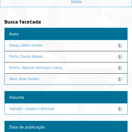
Batista
Busca facetada
Autor
Araujo, Alderi Emidio
1
Pinho, Danilo Batista
1
Renno, Marcelo Henrique Lisboa
1
Silva, Aline Suelen
1
Assunto
Algodão - pragas e doenças
1
Data de publicação