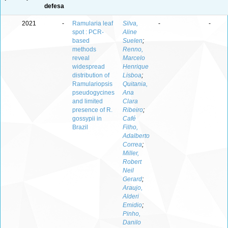
defesa
2021
-
Ramularia leaf
Silva,
-
-
spot : PCR-
Aline
based
Suelen
;
methods
Renno,
reveal
Marcelo
widespread
Henrique
distribution of
Lisboa
;
Ramulariopsis
Quitania,
pseudogycines
Ana
and limited
Clara
presence of R.
Ribeiro
;
gossypii in
Café
Brazil
Filho,
Adalberto
Correa
;
Miller,
Robert
Neil
Gerard
;
Araujo,
Alderi
Emidio
;
Pinho,
Danilo