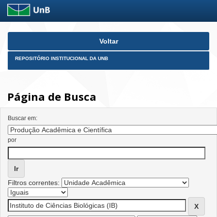
Skip
Voltar
navigation
REPOSITÓRIO INSTITUCIONAL DA UNB
Página de Busca
Buscar em:
por
Filtros correntes: