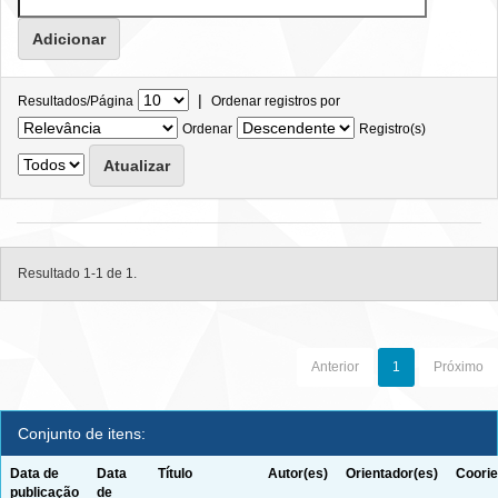
|
Resultados/Página
Ordenar registros por
Ordenar
Registro(s)
Resultado 1-1 de 1.
Anterior
1
Próximo
Conjunto de itens:
Data de
Data
Título
Autor(es)
Orientador(es)
Coorie
publicação
de