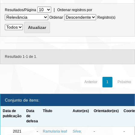
|
Resultados/Página
Ordenar registros por
Ordenar
Registro(s)
Resultado 1-1 de 1.
Anterior
1
Próximo
Conjunto de itens:
Data de
Data
Título
Autor(es)
Orientador(es)
Coorie
publicação
de
defesa
2021
-
Ramularia leaf
Silva,
-
-