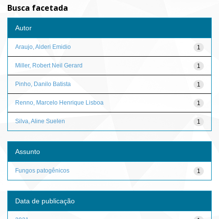
Busca facetada
Autor
Araujo, Alderi Emidio
1
Miller, Robert Neil Gerard
1
Pinho, Danilo Batista
1
Renno, Marcelo Henrique Lisboa
1
Silva, Aline Suelen
1
Assunto
Fungos patogênicos
1
Data de publicação