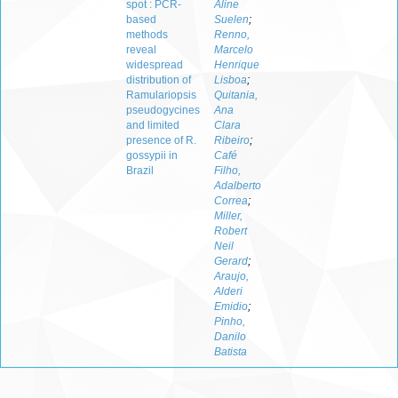
spot : PCR-
Aline
based
Suelen
;
methods
Renno,
reveal
Marcelo
widespread
Henrique
distribution of
Lisboa
;
Ramulariopsis
Quitania,
pseudogycines
Ana
and limited
Clara
presence of R.
Ribeiro
;
gossypii in
Café
Brazil
Filho,
Adalberto
Correa
;
Miller,
Robert
Neil
Gerard
;
Araujo,
Alderi
Emidio
;
Pinho,
Danilo
Batista