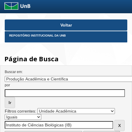
Skip
Voltar
navigation
REPOSITÓRIO INSTITUCIONAL DA UNB
Página de Busca
Buscar em:
por
Filtros correntes: