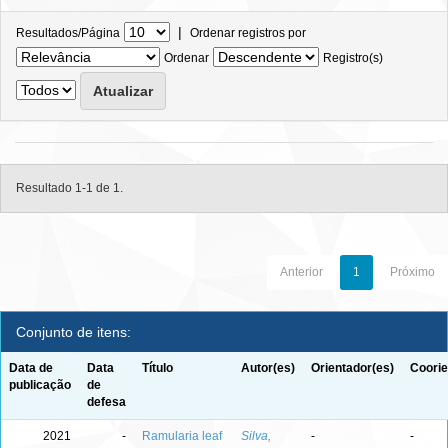
|
Resultados/Página
Ordenar registros por
Ordenar
Registro(s)
Resultado 1-1 de 1.
Anterior
1
Próximo
Conjunto de itens:
Data de
Data
Título
Autor(es)
Orientador(es)
Coorie
publicação
de
defesa
2021
-
Ramularia leaf
Silva,
-
-