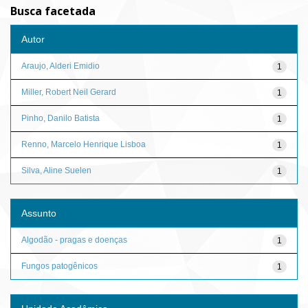
Busca facetada
Autor
Araujo, Alderi Emidio
1
Miller, Robert Neil Gerard
1
Pinho, Danilo Batista
1
Renno, Marcelo Henrique Lisboa
1
Silva, Aline Suelen
1
Assunto
Algodão - pragas e doenças
1
Fungos patogênicos
1