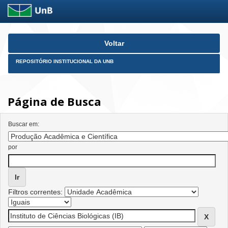
Skip
Voltar
navigation
REPOSITÓRIO INSTITUCIONAL DA UNB
Página de Busca
Buscar em:
por
Filtros correntes: