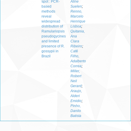
spot : PCR-
Aline
based
Suelen
;
methods
Renno,
reveal
Marcelo
widespread
Henrique
distribution of
Lisboa
;
Ramulariopsis
Quitania,
pseudogycines
Ana
and limited
Clara
presence of R.
Ribeiro
;
gossypii in
Café
Brazil
Filho,
Adalberto
Correa
;
Miller,
Robert
Neil
Gerard
;
Araujo,
Alderi
Emidio
;
Pinho,
Danilo
Batista