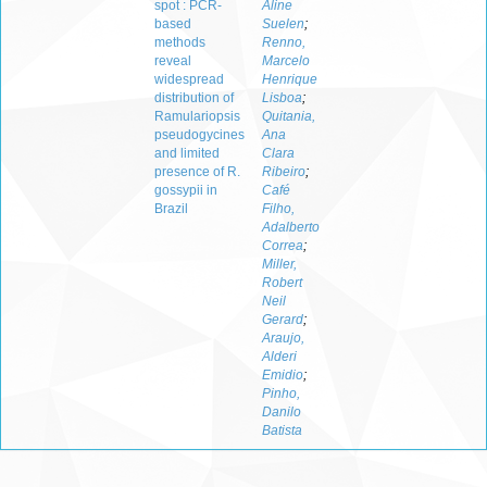
spot : PCR-
Aline
based
Suelen
;
methods
Renno,
reveal
Marcelo
widespread
Henrique
distribution of
Lisboa
;
Ramulariopsis
Quitania,
pseudogycines
Ana
and limited
Clara
presence of R.
Ribeiro
;
gossypii in
Café
Brazil
Filho,
Adalberto
Correa
;
Miller,
Robert
Neil
Gerard
;
Araujo,
Alderi
Emidio
;
Pinho,
Danilo
Batista