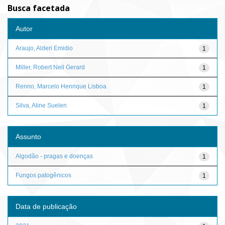
Busca facetada
Autor
Araujo, Alderi Emidio
1
Miller, Robert Neil Gerard
1
Renno, Marcelo Henrique Lisboa
1
Silva, Aline Suelen
1
Assunto
Algodão - pragas e doenças
1
Fungos patogênicos
1
Data de publicação