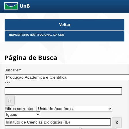
Skip
Voltar
navigation
REPOSITÓRIO INSTITUCIONAL DA UNB
Página de Busca
Buscar em:
por
Filtros correntes: