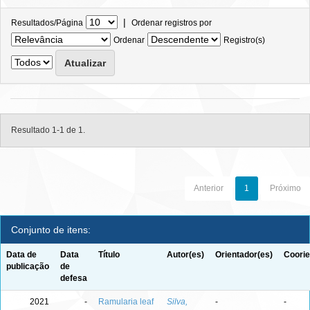
|
Resultados/Página
Ordenar registros por
Ordenar
Registro(s)
Resultado 1-1 de 1.
Anterior
1
Próximo
Conjunto de itens:
Data de
Data
Título
Autor(es)
Orientador(es)
Coorie
publicação
de
defesa
2021
-
Ramularia leaf
Silva,
-
-