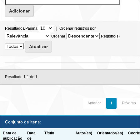
|
Resultados/Página
Ordenar registros por
Ordenar
Registro(s)
Resultado 1-1 de 1.
Anterior
1
Próximo
Conjunto de itens:
Data de
Data
Título
Autor(es)
Orientador(es)
Coorie
publicação
de