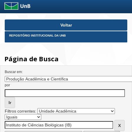
Skip
Voltar
navigation
REPOSITÓRIO INSTITUCIONAL DA UNB
Página de Busca
Buscar em:
por
Filtros correntes: