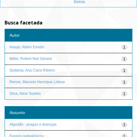
Batista
Busca facetada
Autor
Araujo, Alderi Emidio
1
Miller, Robert Neil Gerard
1
Quitania, Ana Clara Ribeiro
1
Renno, Marcelo Henrique Lisboa
1
Silva, Aline Suelen
1
Assunto
Algodão - pragas e doenças
1
Fungos patogênicos
1