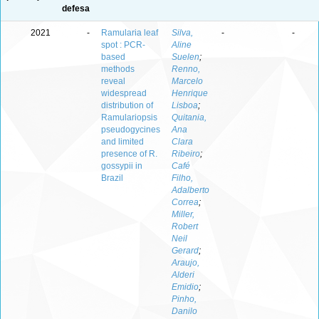
defesa
2021
-
Ramularia leaf
Silva,
-
-
spot : PCR-
Aline
based
Suelen
;
methods
Renno,
reveal
Marcelo
widespread
Henrique
distribution of
Lisboa
;
Ramulariopsis
Quitania,
pseudogycines
Ana
and limited
Clara
presence of R.
Ribeiro
;
gossypii in
Café
Brazil
Filho,
Adalberto
Correa
;
Miller,
Robert
Neil
Gerard
;
Araujo,
Alderi
Emidio
;
Pinho,
Danilo