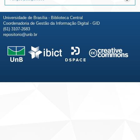
Universidade de Brasília - Biblioteca Central
Coordenadoria de Gestão da Informação Digital - GID
(61) 3107-2683
repositorio@unb.br
Fale conosco
Sobre