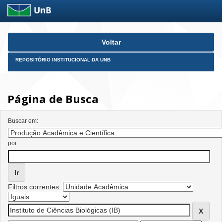
Skip
Voltar
navigation
REPOSITÓRIO INSTITUCIONAL DA UNB
Página de Busca
Buscar em:
por
Filtros correntes: