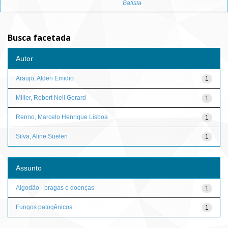
Batista
Busca facetada
Autor
Araujo, Alderi Emidio
1
Miller, Robert Neil Gerard
1
Renno, Marcelo Henrique Lisboa
1
Silva, Aline Suelen
1
Assunto
Algodão - pragas e doenças
1
Fungos patogênicos
1