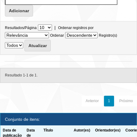
|
Resultados/Página
Ordenar registros por
Ordenar
Registro(s)
Resultado 1-1 de 1.
Anterior
1
Próximo
Conjunto de itens:
Data de
Data
Título
Autor(es)
Orientador(es)
Coorie
publicação
de