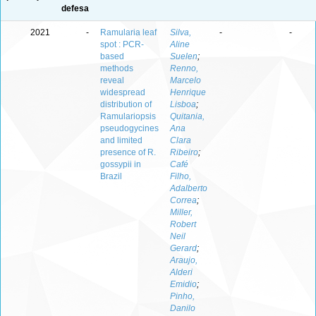
defesa
2021
-
Ramularia leaf
Silva,
-
-
spot : PCR-
Aline
based
Suelen
;
methods
Renno,
reveal
Marcelo
widespread
Henrique
distribution of
Lisboa
;
Ramulariopsis
Quitania,
pseudogycines
Ana
and limited
Clara
presence of R.
Ribeiro
;
gossypii in
Café
Brazil
Filho,
Adalberto
Correa
;
Miller,
Robert
Neil
Gerard
;
Araujo,
Alderi
Emidio
;
Pinho,
Danilo