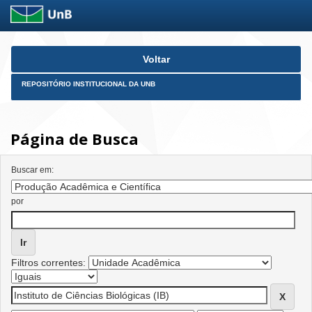
Skip
Voltar
navigation
REPOSITÓRIO INSTITUCIONAL DA UNB
Página de Busca
Buscar em:
por
Filtros correntes: