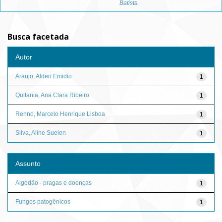
Batista
Busca facetada
Autor
Araujo, Alderi Emidio
1
Quitania, Ana Clara Ribeiro
1
Renno, Marcelo Henrique Lisboa
1
Silva, Aline Suelen
1
Assunto
Algodão - pragas e doenças
1
Fungos patogênicos
1