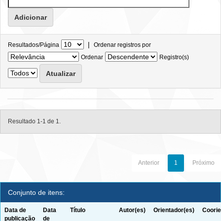
|
Resultados/Página
Ordenar registros por
Ordenar
Registro(s)
Resultado 1-1 de 1.
Anterior
1
Próximo
Conjunto de itens:
Data de
Data
Título
Autor(es)
Orientador(es)
Coorie
publicação
de