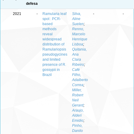
defesa
2021
-
Ramularia leaf
Silva,
-
-
spot : PCR-
Aline
based
Suelen
;
methods
Renno,
reveal
Marcelo
widespread
Henrique
distribution of
Lisboa
;
Ramulariopsis
Quitania,
pseudogycines
Ana
and limited
Clara
presence of R.
Ribeiro
;
gossypii in
Café
Brazil
Filho,
Adalberto
Correa
;
Miller,
Robert
Neil
Gerard
;
Araujo,
Alderi
Emidio
;
Pinho,
Danilo