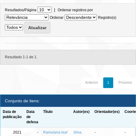
|
Resultados/Página
Ordenar registros por
Ordenar
Registro(s)
Resultado 1-1 de 1.
Anterior
1
Próximo
Conjunto de itens:
Data de
Data
Título
Autor(es)
Orientador(es)
Coorie
publicação
de
defesa
2021
-
Ramularia leaf
Silva,
-
-