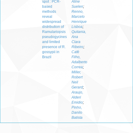
spot : PCR-
Aline
based
Suelen
;
methods
Renno,
reveal
Marcelo
widespread
Henrique
distribution of
Lisboa
;
Ramulariopsis
Quitania,
pseudogycines
Ana
and limited
Clara
presence of R.
Ribeiro
;
gossypii in
Café
Brazil
Filho,
Adalberto
Correa
;
Miller,
Robert
Neil
Gerard
;
Araujo,
Alderi
Emidio
;
Pinho,
Danilo
Batista