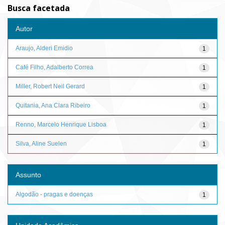
Busca facetada
Autor
Araujo, Alderi Emidio
1
Café Filho, Adalberto Correa
1
Miller, Robert Neil Gerard
1
Quitania, Ana Clara Ribeiro
1
Renno, Marcelo Henrique Lisboa
1
Silva, Aline Suelen
1
Assunto
Algodão - pragas e doenças
1