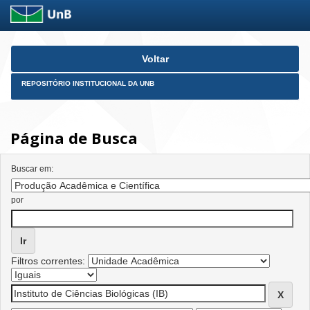
Skip
Voltar
navigation
REPOSITÓRIO INSTITUCIONAL DA UNB
Página de Busca
Buscar em:
por
Filtros correntes: