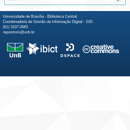
Universidade de Brasília - Biblioteca Central
Coordenadoria de Gestão da Informação Digital - GID
(61) 3107-2683
repositorio@unb.br
Fale conosco
Sobre