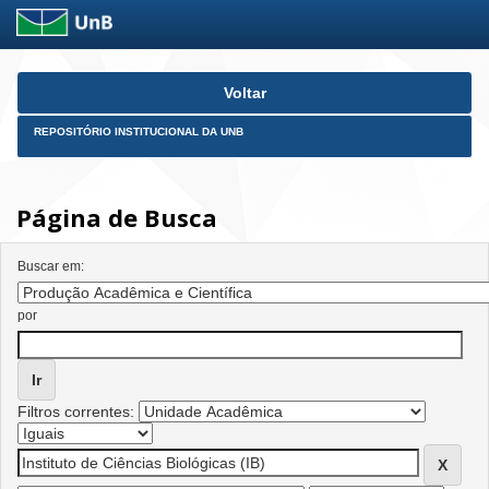
Skip
Voltar
navigation
REPOSITÓRIO INSTITUCIONAL DA UNB
Página de Busca
Buscar em:
por
Filtros correntes: