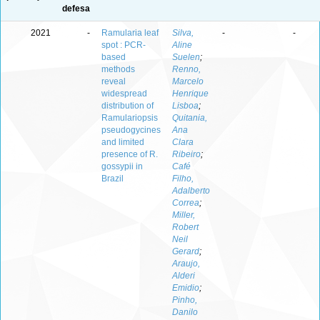
defesa
2021
-
Ramularia leaf
Silva,
-
-
spot : PCR-
Aline
based
Suelen
;
methods
Renno,
reveal
Marcelo
widespread
Henrique
distribution of
Lisboa
;
Ramulariopsis
Quitania,
pseudogycines
Ana
and limited
Clara
presence of R.
Ribeiro
;
gossypii in
Café
Brazil
Filho,
Adalberto
Correa
;
Miller,
Robert
Neil
Gerard
;
Araujo,
Alderi
Emidio
;
Pinho,
Danilo