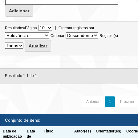
|
Resultados/Página
Ordenar registros por
Ordenar
Registro(s)
Resultado 1-1 de 1.
Anterior
1
Próximo
Conjunto de itens:
Data de
Data
Título
Autor(es)
Orientador(es)
Coorie
publicação
de