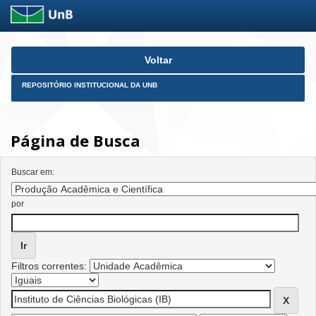
Skip
Voltar
navigation
REPOSITÓRIO INSTITUCIONAL DA UNB
Página de Busca
Buscar em:
por
Filtros correntes: