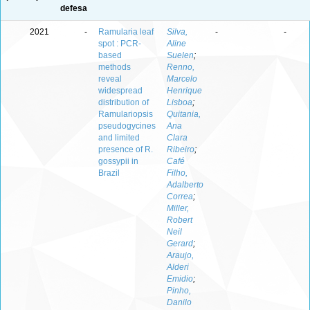
defesa
2021
-
Ramularia leaf
Silva,
-
-
spot : PCR-
Aline
based
Suelen
;
methods
Renno,
reveal
Marcelo
widespread
Henrique
distribution of
Lisboa
;
Ramulariopsis
Quitania,
pseudogycines
Ana
and limited
Clara
presence of R.
Ribeiro
;
gossypii in
Café
Brazil
Filho,
Adalberto
Correa
;
Miller,
Robert
Neil
Gerard
;
Araujo,
Alderi
Emidio
;
Pinho,
Danilo