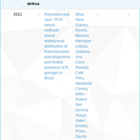
defesa
2021
-
Ramularia leaf
Silva,
-
-
spot : PCR-
Aline
based
Suelen
;
methods
Renno,
reveal
Marcelo
widespread
Henrique
distribution of
Lisboa
;
Ramulariopsis
Quitania,
pseudogycines
Ana
and limited
Clara
presence of R.
Ribeiro
;
gossypii in
Café
Brazil
Filho,
Adalberto
Correa
;
Miller,
Robert
Neil
Gerard
;
Araujo,
Alderi
Emidio
;
Pinho,
Danilo