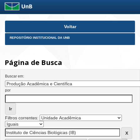
Skip
Voltar
navigation
REPOSITÓRIO INSTITUCIONAL DA UNB
Página de Busca
Buscar em:
por
Filtros correntes: