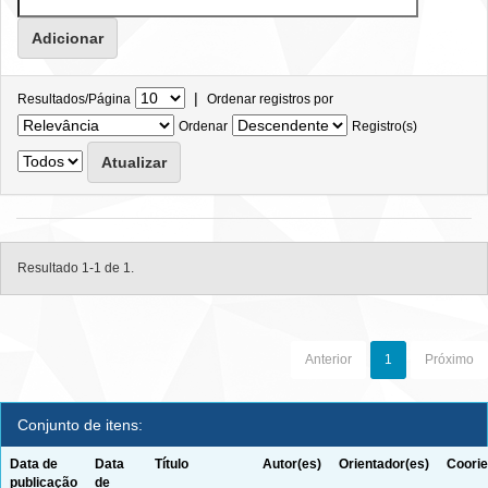
|
Resultados/Página
Ordenar registros por
Ordenar
Registro(s)
Resultado 1-1 de 1.
Anterior
1
Próximo
Conjunto de itens:
Data de
Data
Título
Autor(es)
Orientador(es)
Coorie
publicação
de