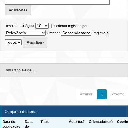
|
Resultados/Página
Ordenar registros por
Ordenar
Registro(s)
Resultado 1-1 de 1.
Anterior
1
Próximo
Conjunto de itens:
Data de
Data
Título
Autor(es)
Orientador(es)
Coorie
publicação
de