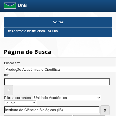
Skip
Voltar
navigation
REPOSITÓRIO INSTITUCIONAL DA UNB
Página de Busca
Buscar em:
por
Filtros correntes: