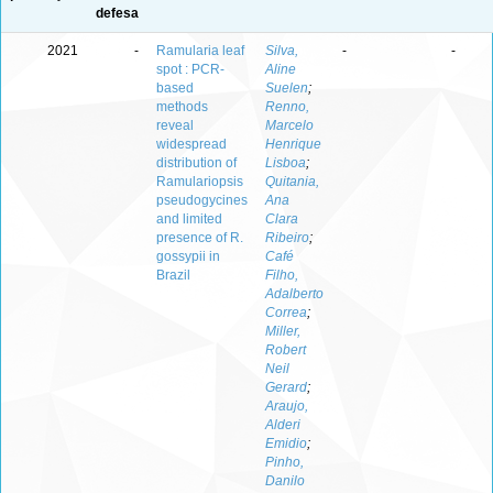
defesa
2021
-
Ramularia leaf
Silva,
-
-
spot : PCR-
Aline
based
Suelen
;
methods
Renno,
reveal
Marcelo
widespread
Henrique
distribution of
Lisboa
;
Ramulariopsis
Quitania,
pseudogycines
Ana
and limited
Clara
presence of R.
Ribeiro
;
gossypii in
Café
Brazil
Filho,
Adalberto
Correa
;
Miller,
Robert
Neil
Gerard
;
Araujo,
Alderi
Emidio
;
Pinho,
Danilo