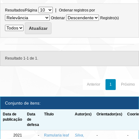
|
Resultados/Página
Ordenar registros por
Ordenar
Registro(s)
Resultado 1-1 de 1.
Anterior
1
Próximo
Conjunto de itens:
Data de
Data
Título
Autor(es)
Orientador(es)
Coorie
publicação
de
defesa
2021
-
Ramularia leaf
Silva,
-
-