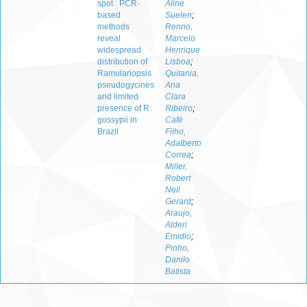
spot : PCR-
Aline
based
Suelen
;
methods
Renno,
reveal
Marcelo
widespread
Henrique
distribution of
Lisboa
;
Ramulariopsis
Quitania,
pseudogycines
Ana
and limited
Clara
presence of R.
Ribeiro
;
gossypii in
Café
Brazil
Filho,
Adalberto
Correa
;
Miller,
Robert
Neil
Gerard
;
Araujo,
Alderi
Emidio
;
Pinho,
Danilo
Batista