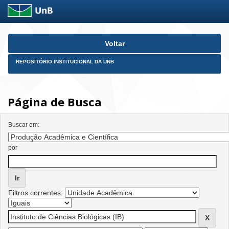
Skip
Voltar
navigation
REPOSITÓRIO INSTITUCIONAL DA UNB
Página de Busca
Buscar em:
por
Filtros correntes: