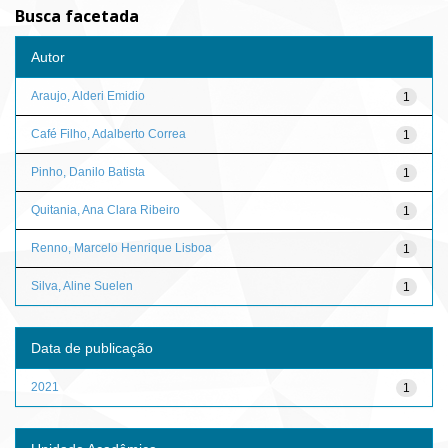
Busca facetada
Autor
Araujo, Alderi Emidio
1
Café Filho, Adalberto Correa
1
Pinho, Danilo Batista
1
Quitania, Ana Clara Ribeiro
1
Renno, Marcelo Henrique Lisboa
1
Silva, Aline Suelen
1
Data de publicação
2021
1