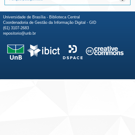
Universidade de Brasília - Biblioteca Central
Coordenadoria de Gestão da Informação Digital - GID
(61) 3107-2683
repositorio@unb.br
Fale conosco
Sobre