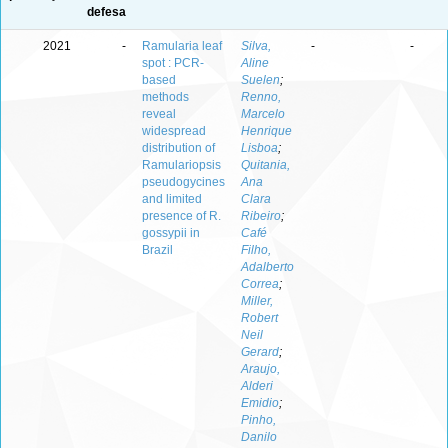
defesa
2021
-
Ramularia leaf
Silva,
-
-
spot : PCR-
Aline
based
Suelen
;
methods
Renno,
reveal
Marcelo
widespread
Henrique
distribution of
Lisboa
;
Ramulariopsis
Quitania,
pseudogycines
Ana
and limited
Clara
presence of R.
Ribeiro
;
gossypii in
Café
Brazil
Filho,
Adalberto
Correa
;
Miller,
Robert
Neil
Gerard
;
Araujo,
Alderi
Emidio
;
Pinho,
Danilo