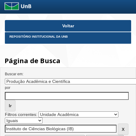
Skip
Voltar
navigation
REPOSITÓRIO INSTITUCIONAL DA UNB
Página de Busca
Buscar em:
por
Filtros correntes: