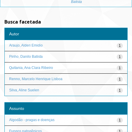
Batista
Busca facetada
Autor
Araujo, Alderi Emidio
1
Pinho, Danilo Batista
1
Quitania, Ana Clara Ribeiro
1
Renno, Marcelo Henrique Lisboa
1
Silva, Aline Suelen
1
Assunto
Algodão - pragas e doenças
1
Fungos patogênicos
1