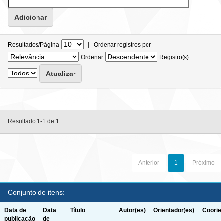
|
Resultados/Página
Ordenar registros por
Ordenar
Registro(s)
Resultado 1-1 de 1.
Anterior
1
Próximo
Conjunto de itens:
Data de
Data
Título
Autor(es)
Orientador(es)
Coorie
publicação
de