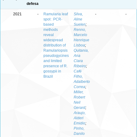
defesa
2021
-
Ramularia leaf
Silva,
-
-
spot : PCR-
Aline
based
Suelen
;
methods
Renno,
reveal
Marcelo
widespread
Henrique
distribution of
Lisboa
;
Ramulariopsis
Quitania,
pseudogycines
Ana
and limited
Clara
presence of R.
Ribeiro
;
gossypii in
Café
Brazil
Filho,
Adalberto
Correa
;
Miller,
Robert
Neil
Gerard
;
Araujo,
Alderi
Emidio
;
Pinho,
Danilo