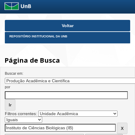
Skip
Voltar
navigation
REPOSITÓRIO INSTITUCIONAL DA UNB
Página de Busca
Buscar em:
por
Filtros correntes: