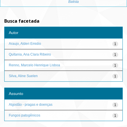
Batista
Busca facetada
Autor
Araujo, Alderi Emidio
1
Quitania, Ana Clara Ribeiro
1
Renno, Marcelo Henrique Lisboa
1
Silva, Aline Suelen
1
Assunto
Algodão - pragas e doenças
1
Fungos patogênicos
1