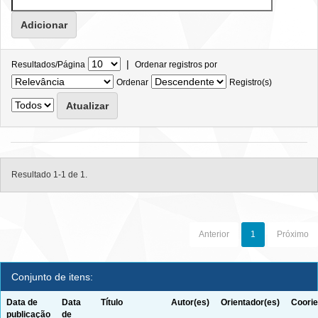
|
Resultados/Página
Ordenar registros por
Ordenar
Registro(s)
Resultado 1-1 de 1.
Anterior
1
Próximo
Conjunto de itens:
Data de
Data
Título
Autor(es)
Orientador(es)
Coorie
publicação
de