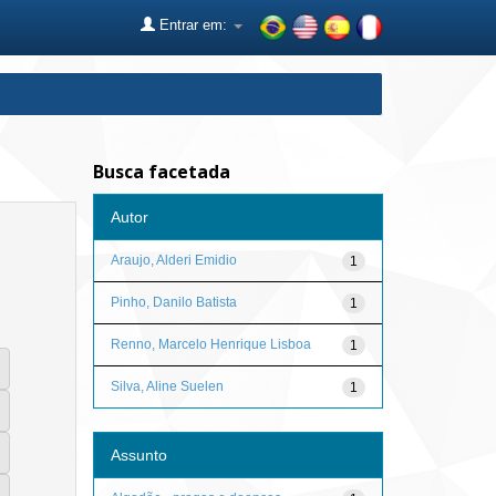
Entrar em:
Busca facetada
Autor
Araujo, Alderi Emidio
1
Pinho, Danilo Batista
1
Renno, Marcelo Henrique Lisboa
1
Silva, Aline Suelen
1
Assunto