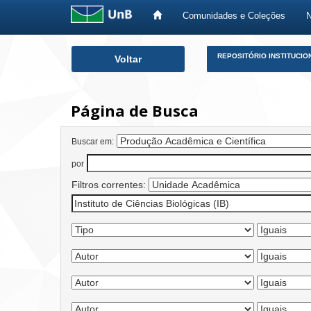
Comunidades e Coleções
Skip
REPOSITÓRIO INSTITUCIO
Voltar
navigation
Página de Busca
Buscar em:
por
Filtros correntes: