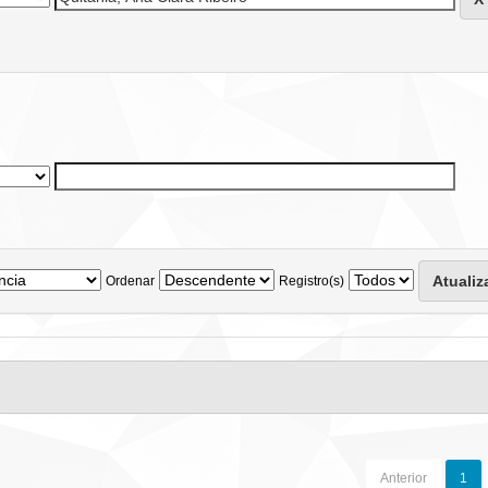
Ordenar
Registro(s)
Anterior
1