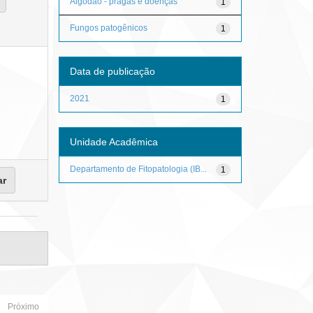
Algodão - pragas e doenças
1
Fungos patogênicos
1
Data de publicação
2021
1
Unidade Acadêmica
Departamento de Fitopatologia (IB...
1
Próximo