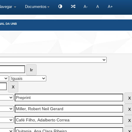
Navegar
Documentos
A-
A
A+
NAL DA UNB