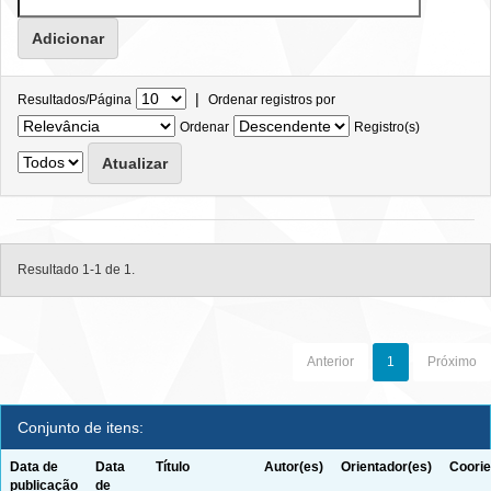
|
Resultados/Página
Ordenar registros por
Ordenar
Registro(s)
Resultado 1-1 de 1.
Anterior
1
Próximo
Conjunto de itens:
Data de
Data
Título
Autor(es)
Orientador(es)
Coorie
publicação
de