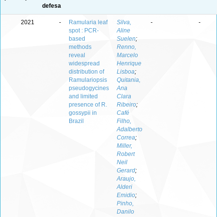
defesa
2021
-
Ramularia leaf
Silva,
-
-
spot : PCR-
Aline
based
Suelen
;
methods
Renno,
reveal
Marcelo
widespread
Henrique
distribution of
Lisboa
;
Ramulariopsis
Quitania,
pseudogycines
Ana
and limited
Clara
presence of R.
Ribeiro
;
gossypii in
Café
Brazil
Filho,
Adalberto
Correa
;
Miller,
Robert
Neil
Gerard
;
Araujo,
Alderi
Emidio
;
Pinho,
Danilo