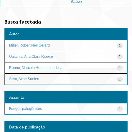
Batista
Busca facetada
Autor
Miller, Robert Neil Gerard
1
Quitania, Ana Clara Ribeiro
1
Renno, Marcelo Henrique Lisboa
1
Silva, Aline Suelen
1
Assunto
Fungos patogênicos
1
Data de publicação