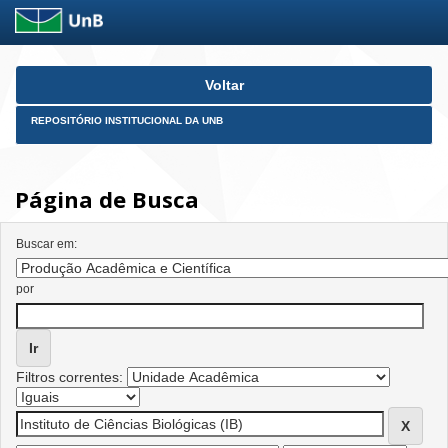
Skip
Voltar
navigation
REPOSITÓRIO INSTITUCIONAL DA UNB
Página de Busca
Buscar em:
por
Filtros correntes: