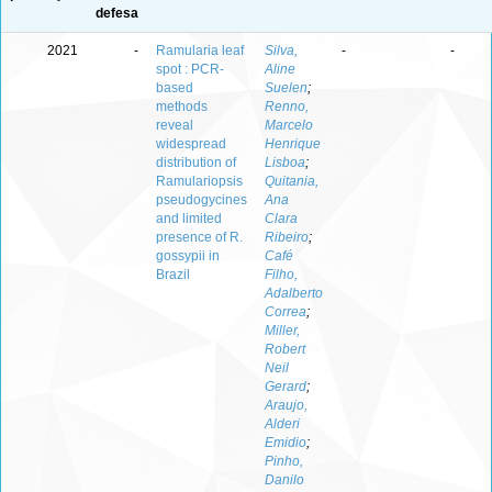
defesa
2021
-
Ramularia leaf
Silva,
-
-
spot : PCR-
Aline
based
Suelen
;
methods
Renno,
reveal
Marcelo
widespread
Henrique
distribution of
Lisboa
;
Ramulariopsis
Quitania,
pseudogycines
Ana
and limited
Clara
presence of R.
Ribeiro
;
gossypii in
Café
Brazil
Filho,
Adalberto
Correa
;
Miller,
Robert
Neil
Gerard
;
Araujo,
Alderi
Emidio
;
Pinho,
Danilo