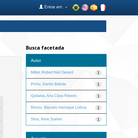
Entrar em:
Busca facetada
Autor
Miller, Robert Neil Gerard
1
Pinho, Danilo Batista
1
Quitania, Ana Clara Ribeiro
1
Renno, Marcelo Henrique Lisboa
1
Silva, Aline Suelen
1