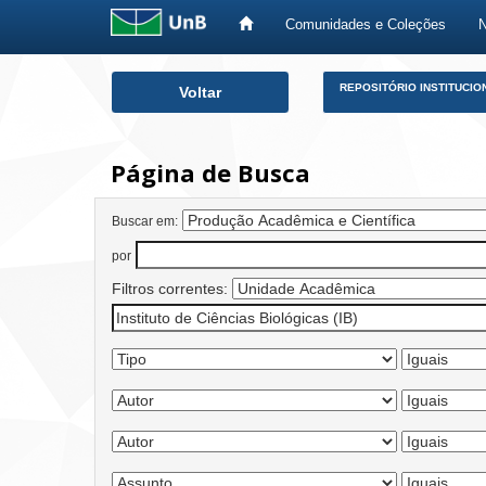
Comunidades e Coleções
Skip
REPOSITÓRIO INSTITUCIO
Voltar
navigation
Página de Busca
Buscar em:
por
Filtros correntes: