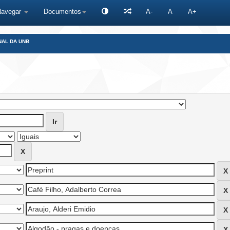
Navegar
Documentos
A-
A
A+
NAL DA UNB