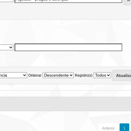
Ordenar
Registro(s)
Anterior
1