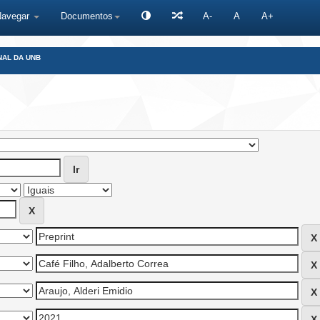
Navegar
Documentos
A-
A
A+
NAL DA UNB