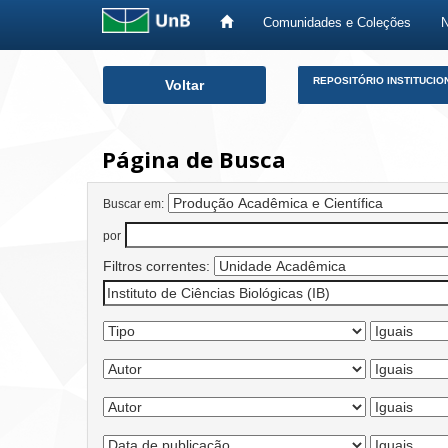
Comunidades e Coleções
Skip
REPOSITÓRIO INSTITUCIO
Voltar
navigation
Página de Busca
Buscar em:
por
Filtros correntes: