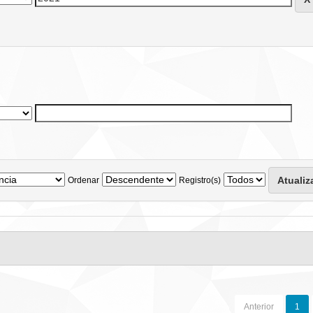
Ordenar
Registro(s)
Anterior
1