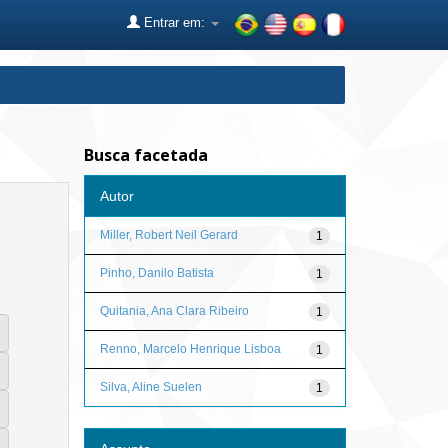
Entrar em:
Busca facetada
Autor
Miller, Robert Neil Gerard
1
Pinho, Danilo Batista
1
Quitania, Ana Clara Ribeiro
1
Renno, Marcelo Henrique Lisboa
1
Silva, Aline Suelen
1