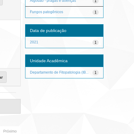
Algodão - pragas e doenças
1
Fungos patogênicos
1
Data de publicação
2021
1
Unidade Acadêmica
Departamento de Fitopatologia (IB...
1
Próximo