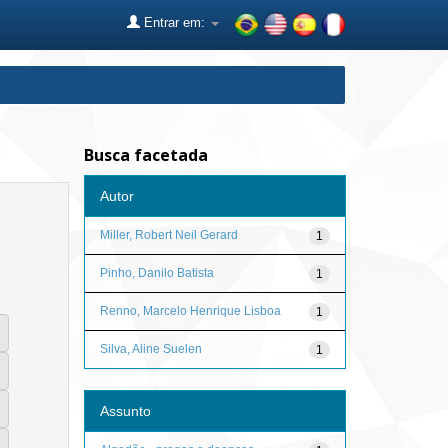
Entrar em:
Busca facetada
Autor
Miller, Robert Neil Gerard
1
Pinho, Danilo Batista
1
Renno, Marcelo Henrique Lisboa
1
Silva, Aline Suelen
1
Assunto