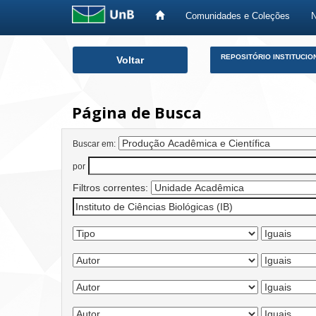
Comunidades e Coleções
Skip
REPOSITÓRIO INSTITUCIO
Voltar
navigation
Página de Busca
Buscar em:
por
Filtros correntes: