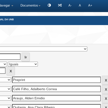
Navegar
Documentos
A-
A
A+
NAL DA UNB