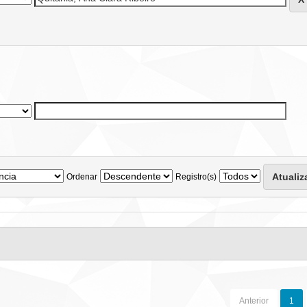
Ordenar
Registro(s)
Anterior
1